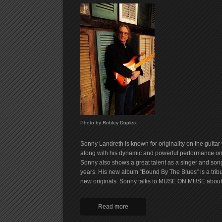
Photo by Robley Dupleix
Sonny Landreth is known for originality on the guitar
along with his dynamic and powerful performance on t
Sonny also shows a great talent as a singer and songw
years. His new album “Bound By The Blues” is a tribut
new originals. Sonny talks to MUSE ON MUSE about
Read more