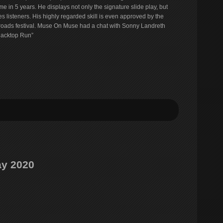
me in 5 years. He displays not only the signature slide play, but
es listeners. His highly regarded skill is even approved by the
sroads festival. Muse On Muse had a chat with Sonny Landreth
lacktop Run”
ay 2020