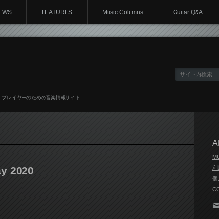
EWS
FEATURES
Music Columns
Guitar Q&A
、プレイヤーのための音楽情報サイト
A
M
ay 2020
利
個
C