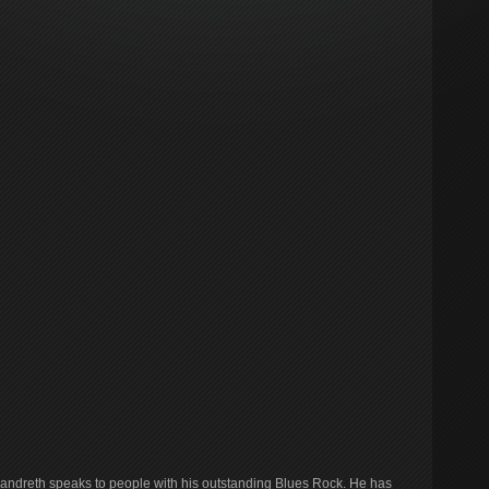
Landreth speaks to people with his outstanding Blues Rock. He has