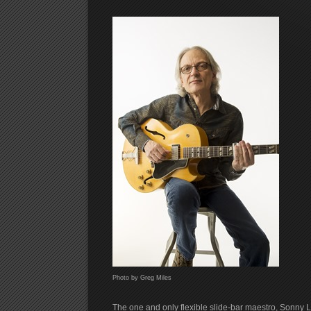
Photo by Greg Miles
The one and only flexible slide-bar maestro, Sonny 