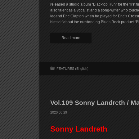
released a studio album “Blacktop Run” for the first ti
also talent as a vocalist and a song-writer who touch
legend Eric Clapton when he played for Eric’s Cros
himself about the outstanding Blues Rock product “B
Read more
FEATURES (English)
Vol.109 Sonny Landreth / M
2020.05.29
Sonny Landreth