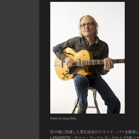
Photo by Greg Miles
匠の域に到達した変幻自在のスライド・バーを駆使し
LANDRETH（サニー・ランドレス）がおよそ5年ぶり