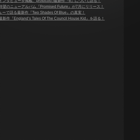
リップス) インタビューを掲載、protocolの最新作『6』について語る！
エン) 待望のニューアルバム『Promised Future』が7月にリリース！
タビューで語る最新作『Two Shades Of Blue』の真実！
新作『England’s Tales Of The Council House Kid』を語る！