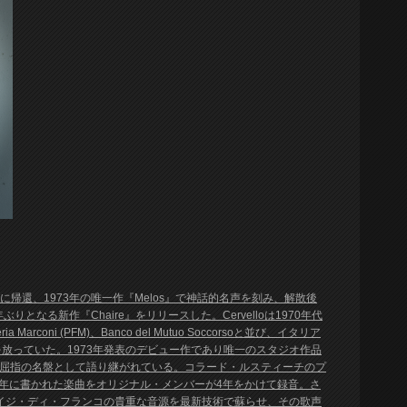
いに帰還、1973年の唯一作『Melos』で神話的名声を刻み、解散後
なる新作『Chaire』をリリースした。Cervelloは1970年代
arconi (PFM)、Banco del Mutuo Soccorsoと並び、イタリア
放っていた。1973年発表のデビュー作であり唯一のスタジオ作品
グレ屈指の名盤として語り継がれている。コラード・ルスティーチのプ
83年に書かれた楽曲をオリジナル・メンバーが4年をかけて録音。さ
ルイジ・ディ・フランコの貴重な音源を最新技術で蘇らせ、その歌声