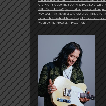
is rich with memorable themes and dramatic musical
end. From the opening track “ANDROMEDA,” which was
THE RIVER FLOWS,” a reworking of material originall
HORIZON,” the album also showcases Phillips’ rem
Simon Phillips about the making of 6, discussing its
vision behind Protocol.…[Read more]