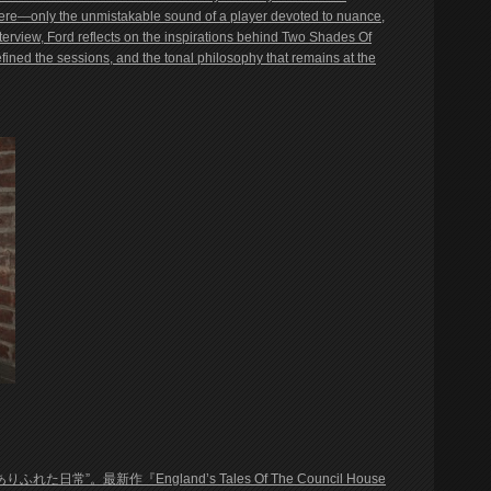
here—only the unmistakable sound of a player devoted to nuance,
interview, Ford reflects on the inspirations behind Two Shades Of
efined the sessions, and the tonal philosophy that remains at the
。最新作『England’s Tales Of The Council House