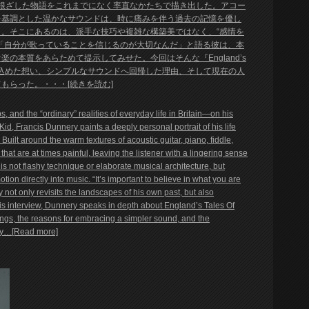
く根ざした物語をこれまでになく率直なかたちで描き出した。アコー
を基調とした温かなサウンドは、時に痛みを伴う過去の記憶を優し
。そこにあるのは、派手な技巧や複雑な構築美ではなく、“感情を
「自分が歌っていることを信じるのが大切なんだ」と語る彼は、本
の本質をあらためて提示してみせた。今回はそんな『England’s
』について、作品に込めた想い、シンプルなサウンドへ回帰した理由、そして現在の人
もらった。・・・[続きを読む]
 and the “ordinary” realities of everyday life in Britain—on his
d, Francis Dunnery paints a deeply personal portrait of his life
Built around the warm textures of acoustic guitar, piano, fiddle,
t are at times painful, leaving the listener with a lingering sense
d is not flashy technique or elaborate musical architecture, but
on directly into music. “It’s important to believe in what you are
not only revisits the landscapes of his own past, but also
this interview, Dunnery speaks in depth about England’s Tales Of
gs, the reasons for embracing a simpler sound, and the
day…[Read more]