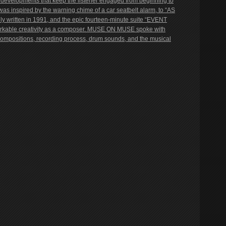
 developments that keep the listener engaged from beginning to
 inspired by the warning chime of a car seatbelt alarm, to “AS
y written in 1991, and the epic fourteen-minute suite “EVENT
arkable creativity as a composer. MUSE ON MUSE spoke with
 compositions, recording process, drum sounds, and the musical