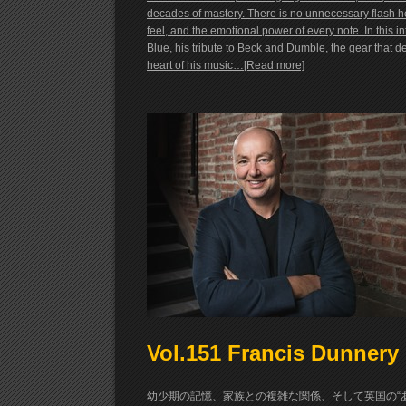
decades of mastery. There is no unnecessary flash 
feel, and the emotional power of every note. In this 
Blue, his tribute to Beck and Dumble, the gear that d
heart of his music…[Read more]
Vol.151 Francis Dunnery
幼少期の記憶、家族との複雑な関係、そして英国の“ありふれた日常”