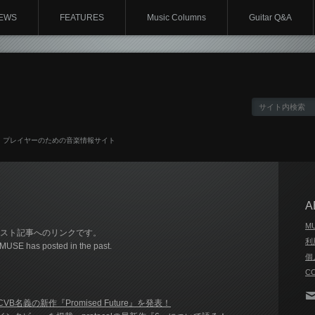
EWS
FEATURES
Music Columns
Guitar Q&A
、プレイヤーのための音楽情報サイト
A
M
ティスト記事へのリンクです。
利
N MUSE has posted in the past.
個
C
) CVB名義の新作『Promised Future』を発表！