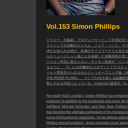
Vol.153 Simon Phillips
ドラマー、作曲家、プロデューサーとして半世紀近く
ストとしての活動はもちろん、ジェフ・ベック、マイ
演でも知られる彼が、自身のライフワークとも言えるプロ
ルなミュージシャン達による卓越した演奏技術が惜
ージョン作品に留まらない。サイモン自身が「イン
るように、『6』には印象的なメロディとドラマティ
ベルト警告音から生まれたというオープニング曲「AN
THE RIVER FLOWS」、そして14分を超える組曲
驚かされる内容になっている。protocolの最新作
For nearly half a century, Simon Phillips has remain
producer. In addition to his acclaimed solo work, he i
Jeff Beck, Michael Schenker, and Toto. Now, Phillips h
has become the ultimate expression of his musical vi
group of exceptional musicians. Yet its appeal extend
Phillips himself explains, strong melodies have alwa