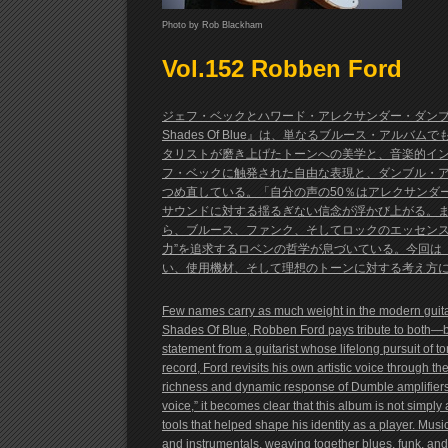
Photo by Rob Blackham
Vol.152 Robben Ford
ジェフ・ベックとハワード・アレクサンダー・ダンブ
Shades Of Blue』は、単なるブルース・ア
タリストが磨き上げたトーンへの美学と、音楽的イ
フ・ベックに触発された自由な表現と、ダンブル・ア
つめ直している。「自分の声の50％はアレクサンダ
サウンドに対する揺るぎない信念が浮かび上がる。
ら、ブルース、ファンク、そしてロックのエッセンス
力”を追求するロベンの哲学が息づいている。今回は『Two
い、使用機材、そして理想のトーンに対する考え方に
Few names carry as much weight in the modern guit
Shades Of Blue, Robben Ford pays tribute to both—but
statement from a guitarist whose lifelong pursuit of t
record, Ford revisits his own artistic voice through 
richness and dynamic response of Dumble amplifier
voice,” it becomes clear that this album is not simpl
tools that helped shape his identity as a player. Mu
and instrumentals, weaving together blues, funk, and 