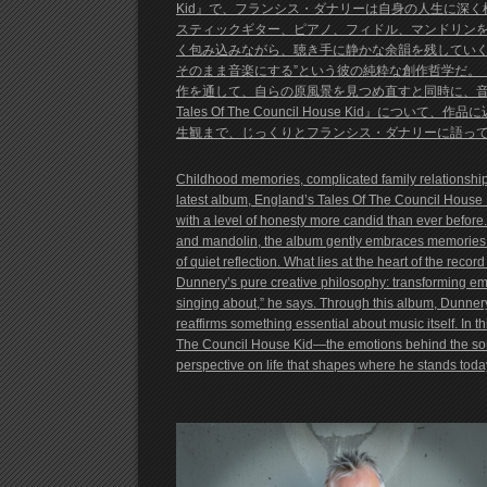
Kid』で、フランシス・ダナリーは自身の人生に深
スティックギター、ピアノ、フィドル、マンドリン
く包み込みながら、聴き手に静かな余韻を残していく
そのまま音楽にする”という彼の純粋な創作哲学だ。
作を通して、自らの原風景を見つめ直すと同時に、音楽
Tales Of The Council House Kid
生観まで、じっくりとフランシス・ダナリーに語って
Childhood memories, complicated family relationships,
latest album, England’s Tales Of The Council House Ki
with a level of honesty more candid than ever before. 
and mandolin, the album gently embraces memories tha
of quiet reflection. What lies at the heart of the recor
Dunnery’s pure creative philosophy: transforming emoti
singing about,” he says. Through this album, Dunnery 
reaffirms something essential about music itself. In 
The Council House Kid—the emotions behind the son
perspective on life that shapes where he stands to