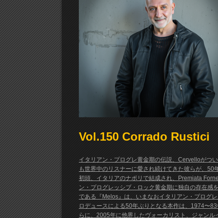
Vol.150 Corrado Rustici
イタリアン・プログレ黄金期の伝説、Cervelloがつ
も世界中のリスナーに愛され続けてきた彼らが、50年ぶりと
初頭、イタリアのナポリで結成され、Premiata Forneria M
ン・プログレッシブ・ロック黄金期に独自の存在感を
である『Melos』は、いまなおイタリアン・プロ
ロデュースによる50年ぶりとなる本作は、1974〜
らに、2005年に他界したヴォーカリスト、ジャン