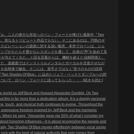
ル。二人の偉大な存在へロベン・フォードが捧げた最新作『Two
ルバムでも、単なるトリビュート作品でもない。そこにあるのは、円熟のギ
ンスピレーションの源泉に対する深い敬意。本作でロベンは、ジェ
ンプがもたらす豊かなレスポンスを通して、自身の“声”を改めて見
ーが与えてくれた」と語る言葉からは、機材を超えた信頼関係と、
また、楽曲面ではインストゥルメンタルとボーカルを交差させなが
を自然体で融合。そこには、派手さではなく“音そのものの説得
 Shades Of Blue』に込めたジェフ・ベックとダンブルへの想
ついて、ロベン・フォードに語ってもらった・・・[続きを読む]
ar world as Jeff Beck and Howard Alexander Dumble. On Two
 this is far more than a dedication album. It is a deeply personal
one, touch, and musical truth continues to evolve. Throughout the
the expressive freedom inspired by Jeff Beck and the harmonic
s. When he says, “Alexander gave me 50% of what I consider my
y about honoring influences—it is about recognizing the people and
sically, Two Shades Of Blue moves effortlessly between vocal songs
rock with the kind of natural authority that only comes from