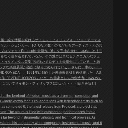
第一線で活躍を続けるサイモン・フィリップス 。ソロ・アーティ
ケル・シェンカー、TOTOなど数々の名だたるアーティストとの共
ジェクトProtocolの最新作『6』を完成させた。 本作にはリア
しみなく注ぎ込まれているが、その魅力は単なるテクニカルなフュ
ストゥルメンタル音楽では強いメロディを最優先にしている」と語
ックな楽曲展開が随所に散りばめられている。さらに、車のシート
DROMEDA」、1991年に制作した未発表素材を再構築した「AS
的大作「EVENT HORIZON」など、作曲家としての創造力にも改めて
『6』についてサイモン・フィリップスに訊いた・・・[続きを読む]
ed at the forefront of modern music as a drummer, composer, and
s widely known for his collaborations with legendary artists such as
as completed 6, the latest release from Protocol, a project that
sion. The album is filled with outstanding performances from a
s far beyond instrumental virtuosity and technical prowess. As
ys been his top priority when composing instrumental music, and 6