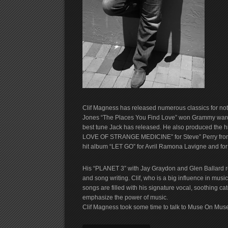
Clif Magness has released numerous classics for not 
Jones “The Places You Find Love” won Grammy wards.
best tune Jack has released. He also produced the hi
LOVE OF STRANGE MEDICINE” for Steve” Perry from J
hit album “LET GO” for Avril Ramona Lavigne and for
His “PLANET 3” with Jay Graydon and Glen Ballard r
and song writing. Clif, who is a big influence in mu
songs are filled with his signature vocal, soothing
emphasize the power of music.
Clif Magness took some time to talk to Muse On Mu