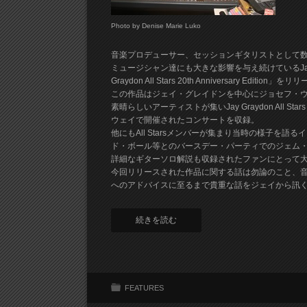
Photo by Denise Marie Luko
音楽プロデューサー、セッションギタリストとして
ミュージシャン達にも大きな影響を与え続けているJay G
Graydon All Stars 20th Anniversary Edition」
この作品はジェイ・グレイドンを中心にジョセフ・
素晴らしいアーティストが集いJay Graydon All 
ウェイで開催されたコンサートを収録。
他にもAll Starsメンバーが集まり当時の様子を
ド・ボール等とのバースデー・パーティでのジェム・セッシ
詳細なギターソロ解説も収録されたファンにとって
今回リリースされた作品に関する話は勿論のこと、
へのアドバイスに至るまで貴重な話をジェイから訊
続きを読む
FEATURES