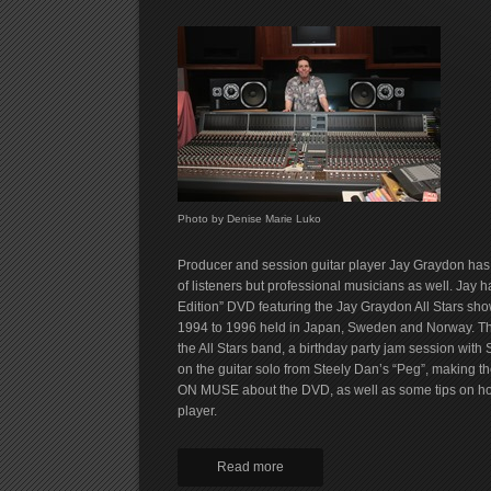
Photo by Denise Marie Luko
Producer and session guitar player Jay Graydon has 
of listeners but professional musicians as well. Jay 
Edition” DVD featuring the Jay Graydon All Stars sho
1994 to 1996 held in Japan, Sweden and Norway. The
the All Stars band, a birthday party jam session wit
on the guitar solo from Steely Dan’s “Peg”, making t
ON MUSE about the DVD, as well as some tips on how 
player.
Read more