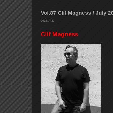
Vol.87 Clif Magness / July 2
2018.07.20
Clif Magness