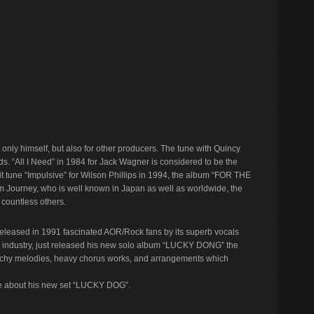
only himself, but also for other producers. The tune with Quincy
 “All I Need” in 1984 for Jack Wagner is considered to be the
t tune “Impulsive” for Wilson Phillips in 1994, the album “FOR THE
ourney, who is well known in Japan as well as worldwide, the
 countless others.
eleased in 1991 fascinated AOR/Rock fans by its superb vocals
sic industry, just released his new solo album “LUCKY DONG” the
 catchy melodies, heavy chorus works, and arrangements which
se about his new set “LUCKY DOG”.