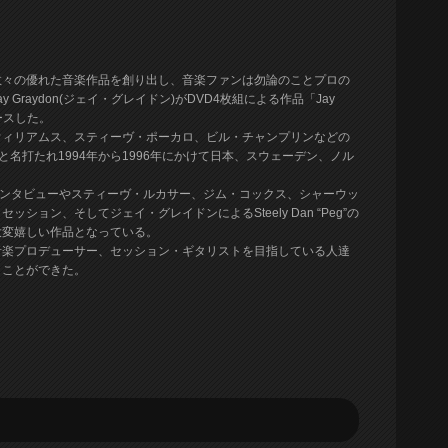
数々の優れた音楽作品を創り出し、音楽ファンは勿論のことプロの
raydon(ジェイ・グレイドン)がDVD4枚組による作品「Jay
をリリースした。
ウィリアムス、スティーヴ・ポーカロ、ビル・チャンプリンなどの
Starsと名打たれ1994年から1996年にかけて日本、スウェーデン、ノル
語るインタビューやスティーヴ・ルカサー、ジム・コックス、シャーウッ
ョン、そしてジェイ・グレイドンによるSteely Dan “Peg”の
大変嬉しい作品となっている。
音楽プロデューサー、セッション・ギタリストを目指している人達
くことができた。