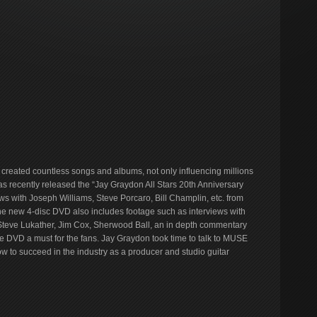
created countless songs and albums, not only influencing millions
has recently released the “Jay Graydon All Stars 20th Anniversary
ws with Joseph Williams, Steve Porcaro, Bill Champlin, etc. from
 new 4-disc DVD also includes footage such as interviews with
h Steve Lukather, Jim Cox, Sherwood Ball, an in depth commentary
he DVD a must for the fans. Jay Graydon took time to talk to MUSE
to succeed in the industry as a producer and studio guitar