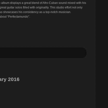
the album displays a great blend of Afro-Cuban sound mixed with his
eat guitar solos filled with originality. This studio effort not only
also showcases his consistency as a top-notch musician.
about “Perfectamundo”.
ary 2016