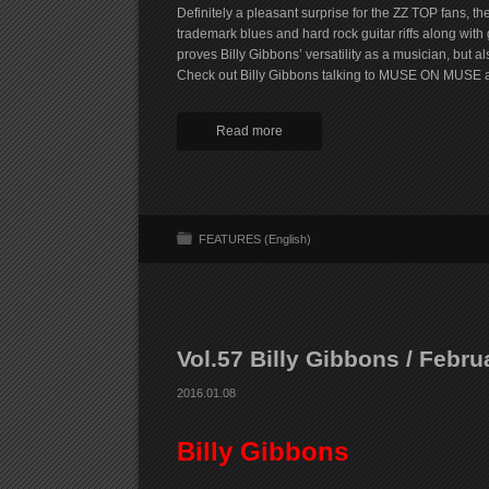
Definitely a pleasant surprise for the ZZ TOP fans, 
trademark blues and hard rock guitar riffs along with gr
proves Billy Gibbons’ versatility as a musician, but 
Check out Billy Gibbons talking to MUSE ON MUSE 
Read more
FEATURES (English)
Vol.57 Billy Gibbons / Febru
2016.01.08
Billy Gibbons