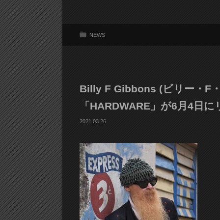
NEWS
Billy F Gibbons (ビ
「HARDWARE」が6月4日
2021.03.26