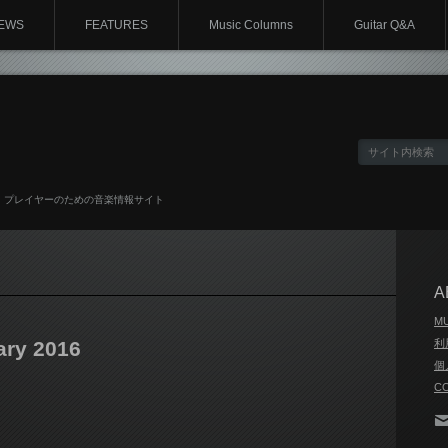
EWS
FEATURES
Music Columns
Guitar Q&A
、プレイヤーのための音楽情報サイト
A
M
ary 2016
利
個
C