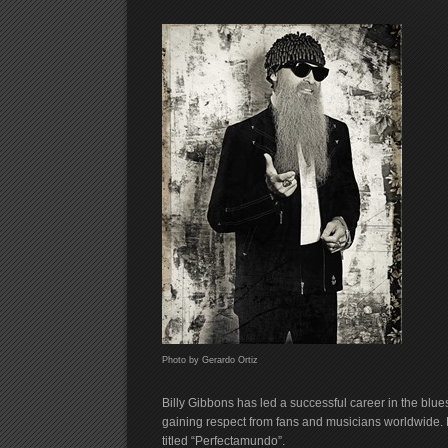
Photo by Gerardo Ortiz
Billy Gibbons has led a successful career in the blues
gaining respect from fans and musicians worldwide. 
titled “Perfectamundo”.