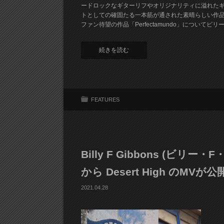
ードロックなギターリフやオリジナリティに溢れた
トとしての確固たる一本筋が通された素晴らしい作
ファン待望の作品「Perfectamundo」についてビ
続きを読む
FEATURES
Billy F Gibbons (ビ
から Desert High のMVが公
2021.04.28