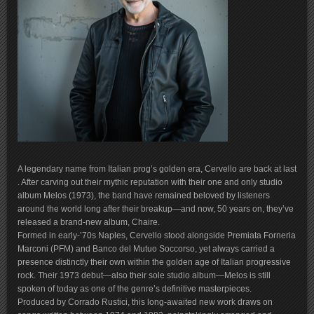
A legendary name from Italian prog’s golden era, Cervello are back at last
. After carving out their mythic reputation with their one and only studio
album Melos (1973), the band have remained beloved by listeners
around the world long after their breakup—and now, 50 years on, they’ve
released a brand-new album, Chaire.
Formed in early-’70s Naples, Cervello stood alongside Premiata Forneria
Marconi (PFM) and Banco del Mutuo Soccorso, yet always carried a
presence distinctly their own within the golden age of Italian progressive
rock. Their 1973 debut—also their sole studio album—Melos is still
spoken of today as one of the genre’s definitive masterpieces.
Produced by Corrado Rustici, this long-awaited new work draws on