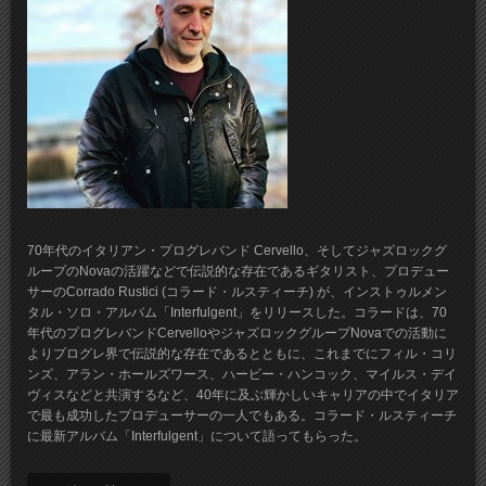
70年代のイタリアン・プログレバンド Cervello、そしてジャズロックグ
ループのNovaの活躍などで伝説的な存在であるギタリスト、プロデュー
サーのCorrado Rustici (コラード・ルスティーチ) が、インストゥルメン
タル・ソロ・アルバム「Interfulgent」をリリースした。コラードは、70
年代のプログレバンドCervelloやジャズロックグループNovaでの活動に
よりプログレ界で伝説的な存在であるとともに、これまでにフィル・コリ
ンズ、アラン・ホールズワース、ハービー・ハンコック、マイルス・デイ
ヴィスなどと共演するなど、40年に及ぶ輝かしいキャリアの中でイタリア
で最も成功したプロデューサーの一人でもある。コラード・ルスティーチ
に最新アルバム「Interfulgent」について語ってもらった。