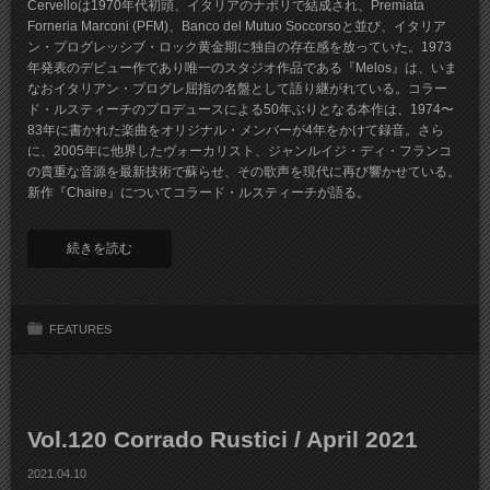
Cervelloは1970年代初頭、イタリアのナポリで結成され、Premiata
Forneria Marconi (PFM)、Banco del Mutuo Soccorsoと並び、イタリア
ン・プログレッシブ・ロック黄金期に独自の存在感を放っていた。1973
年発表のデビュー作であり唯一のスタジオ作品である『Melos』は、いま
なおイタリアン・プログレ屈指の名盤として語り継がれている。コラー
ド・ルスティーチのプロデュースによる50年ぶりとなる本作は、1974〜
83年に書かれた楽曲をオリジナル・メンバーが4年をかけて録音。さら
に、2005年に他界したヴォーカリスト、ジャンルイジ・ディ・フランコ
の貴重な音源を最新技術で蘇らせ、その歌声を現代に再び響かせている。
新作『Chaire』についてコラード・ルスティーチが語る。
続きを読む
FEATURES
Vol.120 Corrado Rustici / April 2021
2021.04.10