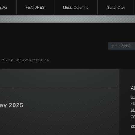
EWS
FEATURES
Music Columns
Guitar Q&A
、プレイヤーのための音楽情報サイト
A
M
May 2025
利
個
C