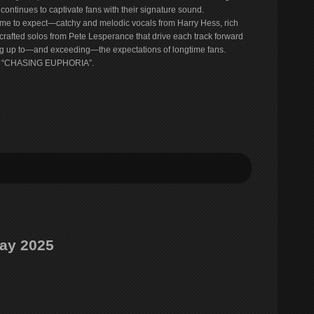
continues to captivate fans with their signature sound.
ome to expect—catchy and melodic vocals from Harry Hess, rich
 crafted solos from Pete Lesperance that drive each track forward
iving up to—and exceeding—the expectations of longtime fans.
 of “CHASING EUPHORIA”.
May 2025