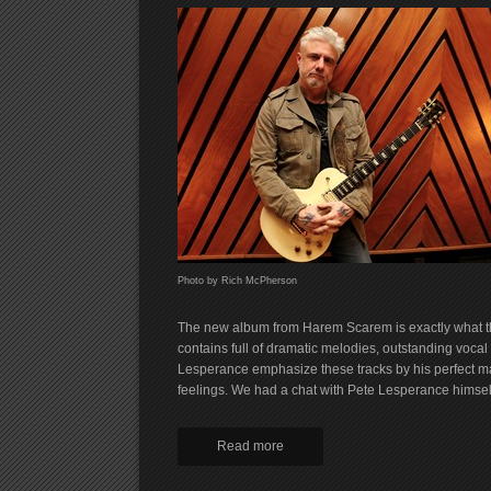
Photo by Rich McPherson
The new album from Harem Scarem is exactly what th
contains full of dramatic melodies, outstanding vocal
Lesperance emphasize these tracks by his perfect ma
feelings. We had a chat with Pete Lesperance himself
Read more