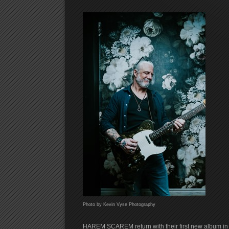
Photo by Kevin Vyse Photography
HAREM SCAREM return with their first new album in