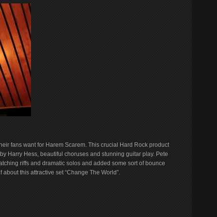
eir fans want for Harem Scarem. This crucial Hard Rock product
 by Harry Hess, beautiful choruses and stunning guitar play. Pete
tching riffs and dramatic solos and added some sort of bounce
 about this attractive set “Change The World”.