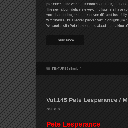
presence in the world of melodic hard rock, the band 
The new album delivers everything listeners have c
vocal harmonies, and hook-driven riffs and tastefully
with finesse. It’s a record packed with highlights, l
We spoke with Pete Lesperance about the making
Read more
FEATURES (English)
Vol.145 Pete Lesperance / 
2025.05.01
Pete Lesperance