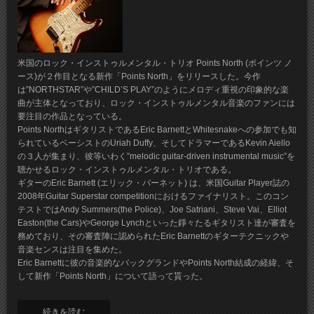
米国のロック・インストゥルメンタル・トリオ Points North (ポインツ ノ
ース)が２作目となる新作「Points North」をリリースした。今作
は”NORTHSTAR”や”CHILD’S PLAY”のようにメロディ重視の印象的な楽
曲が主体となっており、ロック・インストゥルメンタル音楽のファンには
要注目の作品となっている。
Points NorthはギタリストであるEric BarnettとWhitesnakeへの参加でも知
られているベーシストのUriah Duffy、そしてドラマーであるKevin Aiello
の３人が集まり、彼等いわく”melodic guitar-driven instrumental music”を
聴かせるロック・インストゥルメンタル・トリオである。
ギターのEric Barnett (エリック・バーネット) は、米国Guitar Player誌の
2008年Guitar Superstar competitionにおけるファイナリスト。このコン
テストではAndy Summers(the Police)、Joe Satriani、Steve Vai、Elliot
Easton(the Cars)やGeorge Lynchといった錚々たるギタリスト達が審査を
務めており、その審査陣に認められたEric Barnettのギターテクニックや
音楽センスは注目を集めた。
Eric Barnettに彼の音楽的なバックグランドやPoints North結成の経緯、そ
して新作「Points North」について語って貰った。
続きを読む