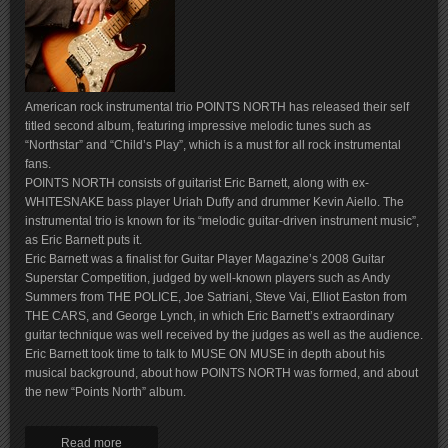
American rock instrumental trio POINTS NORTH has released their self
titled second album, featuring impressive melodic tunes such as
“Northstar” and “Child’s Play”, which is a must for all rock instrumental
fans.
POINTS NORTH consists of guitarist Eric Barnett, along with ex-
WHITESNAKE bass player Uriah Duffy and drummer Kevin Aiello. The
instrumental trio is known for its “melodic guitar-driven instrument music”,
as Eric Barnett puts it.
Eric Barnett was a finalist for Guitar Player Magazine’s 2008 Guitar
Superstar Competition, judged by well-known players such as Andy
Summers from THE POLICE, Joe Satriani, Steve Vai, Elliot Easton from
THE CARS, and George Lynch, in which Eric Barnett’s extraordinary
guitar technique was well received by the judges as well as the audience.
Eric Barnett took time to talk to MUSE ON MUSE in depth about his
musical background, about how POINTS NORTH was formed, and about
the new “Points North” album.
Read more