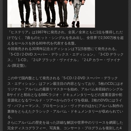
『ヒステリア』は1987年に発売され、全英／全米ともに1位を獲得しただ
けでなく、7曲ものヒット・シングルを生み出し、全世界で2,500万枚を超
えるセールスを誇る80年代を代表する名盤。
今回発売される30周年記念エディションは下記5形態にて発売される。
「5-CD / 2-DVD スーパー・デラックス・エディション」「3-CD デラック
ス」「1-CD」「2-LP ブラック・ヴァイナル」「2-LP カラー・ヴァイナ
ル (限定盤)」
この中で国内盤として発売される「5-CD / 2-DVD スーパー・デラック
ス・エディション」はファン最注目の内容となっており、5枚のCDにはオ
リジナル・アルバムの最新リマスターを始め、アルバム未収録のシングル
Bサイドと初出となるBBCラジオ・ドキュメンタリーなどの貴重音源や初
音源化となるワールド・ツアーからのライヴを収録。2枚のDVDにはライ
ヴ・パフォーマンス、プロモーション・ヴィデオのほかにアルバム制作の
裏側をとらえたクラシック・アルバム・ドキュメンタリーが収められてい
る。
さらにアルバムの歴史を辿った詳細な解説や世界中のリリースを網羅した
完全ディスコグラフィー、写真集、コンサート・プログラムを復刻した4