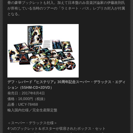
冊の豪華ブックレットも封入。加えて日本盤のみ音楽評論家の伊藤政則氏
が所有している当時のツアーの「ラミネート・パス」レプリカ封入が付属
となる。
デフ・レパード『ヒステリア』30周年記念スーパー・デラックス・エディ
ション（5SHM-CD+2DVD）
発売日：2017年8月4日
価格：16,000円（税抜）
品番：UICY-78468
輸入国内仕様／完全生産限定盤
＜スーパー・デラックス仕様＞
4つのブックレット＆ポスターが収容されたボックス・セット