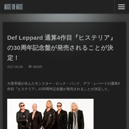
MUSE ON MUSE
Def Leppard 通算4作目『ヒステリア』
の30周年記念盤が発売されることが決
定！
2017.06.08
NEWS
大英帝国が生んだモンスター・ロック・バンド、デフ・レパードの通算4
作目『ヒステリア』の30周年記念盤が発売されることが決定した。