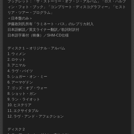
ブックレット：「ザ・ストーリー・オブ・ジ・アルバム」「ロス・ハルフ
ィン・フォト・ブック」「コンプリート・ディスコグラフィー」「ヒスト
リア・ツアー・プログラム」
＜日本盤のみ＞
伊藤政則氏所有「ラミネート・パス」のレプリカ封入
日本語解説／英文ライナー翻訳／歌詞対訳付
日本語字幕付（映像）／SHM-CD仕様
ディスク１ – オリジナル・アルバム
1. ウィメン
2. ロケット
3. アニマル
4. ラヴ・バイツ
5. シュガー・オン・ミー
6. アーマゲドン
7. ゴッズ・オブ・ウォー
8. ショット・ガン
9. ラン・ライオット
10. ヒステリア
11. エクサイタブル
12. ラヴ・アンド・アフェクション
ディスク２