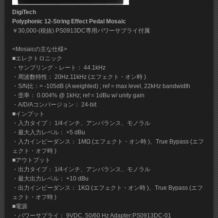
DigiTech
Polyphonic 12-String Effect Pedal Mosaic
￥30,000-(税抜) PS0913DC専用パワーサプライ付属
<Mosaicの主な仕様>
■エレクトロニック
・サンプリング・レート： 44.1kHz
・周波数特性： 20Hz.11kHz (エフェクト・オン時 )
・S/N比：> -105dB (A weighted) ; ref = max level, 22kHz bandwidth
・歪率： 0.004% @ 1kHz; ref = 1dBu w/ unity gain
・A/D/Aコンバージョン： 24-bit
■インプット
・入力タイプ： 1/4インチ、アンバランス、モノラル
・最大入力レベル： +5 dBu
・入力インピーダンス： 1MΩ (エフェクト・オン時 )、True Bypass (エフ
ェクト・オフ時 )
■アウトプット
・出力タイプ： 1/4インチ、アンバランス、モノラル
・最大出力レベル： +10 dBu
・出力インピーダンス： 1KΩ (エフェクト・オン時 )、True Bypass (エフ
ェクト・オフ時 )
■電源
・パワーサプライ： 9VDC, 50/60 Hz Adapter:PS0913DC-01