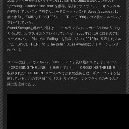
10歳でギターを始めたサイモンは15歳の時にGuitarist誌のコンテスト
で”Young Guitarist of the Year”を獲得、以前にヴィヴィアン・キャンベル
が在籍していたことで有名なハードロック・バンド Sweet Savage に16
歳で参加し「Killing Time(1996)」、「Rune(1998)」の２枚のアルバムで
プレイしている。
Sweet Savageを離れた以降は、アイルランドのシンガー Andrew Strong
とR&Bやポップス音楽をプレイしていたが、2008年には遂に自身のデビ
ューアルバム「Rich Man Falling」を発表。続いて2010年に発表したアル
バム「SINCE THEN」ではThe British Blues Awardsにノミネーションさ
れている。
2012年にはライヴアルバム「NINE LIVES」及び最新スタジオアルバム
「CROSSING THE LINE」を発表しており、「CROSSING THE LINE」に
収録された”ONE MORE TRY”のPVでは哀愁感ある歌、ギタープレイを披
露している。この本格派ギタリスト サイモン・マクブライドの今後の活
躍に要注目である。