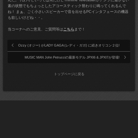
んだ。 代わりといっては何だけどThinline Telecasterがアンプに通さない
素の状態でもちょっとしたアコースティック替わりに鳴ってくれるんで
ね！ まぁ、ごく小さいスピーカーで音を出せるPCインタフェースの機器
も欲しいけどね・・。
当コーナへのご意見、ご質問等は
こちら
まで！
Ozzy (オジー) がLADY GAGA (レディ・ガガ) に続きオリコン２位!
MUSIC MAN John Petrucciの最新モデル JPXI6 & JPXI7が登場!
トップページに戻る