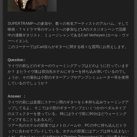
SUPERTRAMPへの参加や、数々の有名アーティストのアルバム、そして
映画・ＴＶドラマ等のサントラへの参加などLAのスタジオシーンで活躍
中の凄腕ギタリスト、ミュージシャンであるCarl Verheyen (カール・ヴァ
ーヘイエン)。
このコーナーではCarl自らがギターに関する様々な質問にお答えします。
Question :
ライヴの前などのギターのウォーミングアップはどのように行っています
か？ またライヴ後は宿泊先ホテルにギターを持ち込み弾いているのでし
ょうか、その場合は小型のギターアンプやアンプシミュレーター等を使用
しているのでしょうか？
Answer :
ライヴの前には楽屋にステージ用のギターを１本持ち込みウォーミングア
ップしてるよ。 そこでは小型のギターアンプといくつかのペダルタイプ
のエフェクターを使っている。 時にはライヴ前に90分ほどウォーミング
アップすることもあるんだ。
ツアー先のホテルの部屋ではメトロノームや、PCの中に持ち込んだトラ
ックに合わせてプレイしている。ホテルの部屋にはアンプは持ち込まない