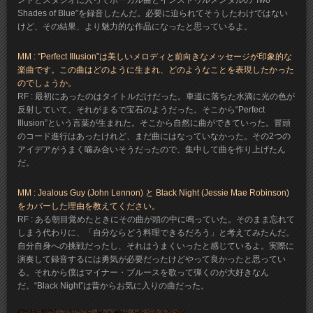
ンドとスタジオに入ってボーカル曲とインストゥルメンタルの“Two
Shades of Blue”を録音したんだ。必要に迫られてそうしたわけではない
けど、その結果、より魅力的な作品になったと思っているよ。
MM : “Perfect Illusion”は美しいメロディと前向きなメッセージが印象的な
楽曲です。この曲はどのように生まれ、どのようなことを表現したかった
のでしょうか。
RF : 最初にあったのはタイトルだけだった。車道に落ちた水滴に光の色が
反射していて、それがまるで宝石のようだった。そこから“Perfect
Illusion”という言葉が生まれた。そこから自然に曲ができていった。冒頭
のコード進行はあったけれど、まだ曲にはなっていなかった。その2つの
アイデアがうまく噛み合いそうだったので、集中して曲を作り上げたん
だ。
MM : Jealous Guy (John Lennon) と Black Night (Jessie Mae Robinson)
をカバーした理由を教えてください。
RF : ある朝目覚めたときにその曲が頭の中に鳴っていた。そのまま忘れて
しまう代わりに、「自分ならどう料理できるだろう」と考えてみたんだ。
自分自身への挑戦だったし、それはうまくいったと感じているよ。実際に
演奏して録音するには勇気が必要だったけどやって良かったと思ってい
る。それから僕はマイナー・ブルースを歌って弾くのが大好きなん
だ。“Black Night”は昔からお気に入りの曲だった。