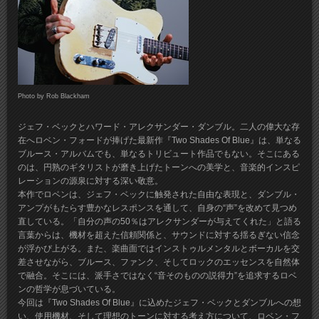
Photo by Rob Blackham
ジェフ・ベックとハワード・アレクサンダー・ダンブル。二人の偉大な存
在へロベン・フォードが捧げた最新作『Two Shades Of Blue』は、単なる
ブルース・アルバムでも、単なるトリビュート作品でもない。そこにある
のは、円熟のギタリストが磨き上げたトーンへの美学と、音楽的インスピ
レーションの源泉に対する深い敬意。
本作でロベンは、ジェフ・ベックに触発された自由な表現と、ダンブル・
アンプがもたらす豊かなレスポンスを通して、自身の“声”を改めて見つめ
直している。「自分の声の50％はアレクサンダーが与えてくれた」と語る
言葉からは、機材を超えた信頼関係と、サウンドに対する揺るぎない信念
が浮かび上がる。また、楽曲面ではインストゥルメンタルとボーカルを交
差させながら、ブルース、ファンク、そしてロックのエッセンスを自然体
で融合。そこには、派手さではなく“音そのものの説得力”を追求するロベ
ンの哲学が息づいている。
今回は『Two Shades Of Blue』に込めたジェフ・ベックとダンブルへの想
い、使用機材、そして理想のトーンに対する考え方について、ロベン・フ