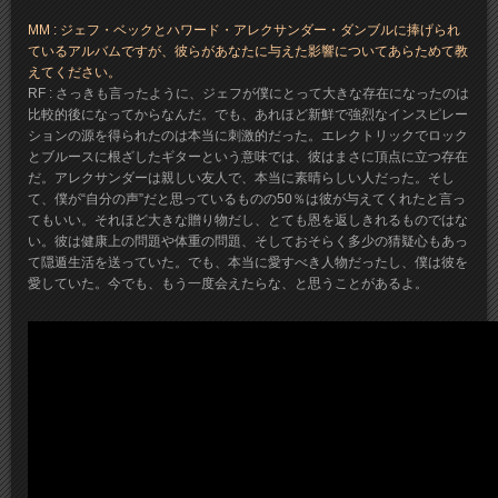
MM : ジェフ・ベックとハワード・アレクサンダー・ダンブルに捧げられ
ているアルバムですが、彼らがあなたに与えた影響についてあらためて教
えてください。
RF : さっきも言ったように、ジェフが僕にとって大きな存在になったのは
比較的後になってからなんだ。でも、あれほど新鮮で強烈なインスピレー
ションの源を得られたのは本当に刺激的だった。エレクトリックでロック
とブルースに根ざしたギターという意味では、彼はまさに頂点に立つ存在
だ。アレクサンダーは親しい友人で、本当に素晴らしい人だった。そし
て、僕が“自分の声”だと思っているものの50％は彼が与えてくれたと言っ
てもいい。それほど大きな贈り物だし、とても恩を返しきれるものではな
い。彼は健康上の問題や体重の問題、そしておそらく多少の猜疑心もあっ
て隠遁生活を送っていた。でも、本当に愛すべき人物だったし、僕は彼を
愛していた。今でも、もう一度会えたらな、と思うことがあるよ。