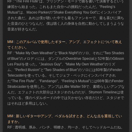
RF : “The Fire Flute”は、フリジアン・モードで曲を書いて演奏するという
練習から始まった。これもまた自分への挑戦だったんだ。“Feeling’s
Mutual”は、Maceo Parkerの“Shake Everything You Got”にインスパイア
された曲だ。あれは僕が聴いた中でも最もファンキーで、最も喜びに満ち
た音楽のひとつなんだ。僕は聴く人の身体を自然に動かしてしまうような
音楽が好きなんだ。
MM : このアルバムで使用したギター、アンプ、エフェクトについて教え
てください。
RF : “Make My Own Weather”と“Black Night”のソロ、それに“Two Shades
of Blue”のメロディには、ダンブルのOverdrive Specialと52年製のGibson
Les Paulを使った。“Jealous Guy”、“Make My Own Weather”のリズ
ム、“Perfect Illusion”と“Two Shades of Blue”のソロには60年製のFender
Telecasterを使っている。そしてジェフ・ベックにインスパイアされ
た“The Fire Flute”、“Fandango”、“Feeling’s Mutual”には66年製のFender
Stratocasterを使用した。アンプはLittle Walter 59で、素晴らしいアンプな
んだ。エフェクトの大部分はスタジオのものだが、Strymon Timelineは使
っている。僕のペダルボードの中では欠かせない存在だけど、スタジオで
はそれほど多用はしない。
MM : 新しいギターやアンプ、ペダルを試すとき、どんな点を重視してい
ますか。
RF : 透明感、厚み、パンチ、明瞭さ、均一さ、そしてヘッドルームだね。