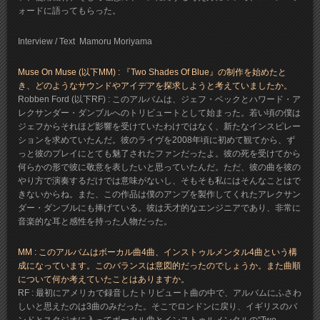
ォードに語ってもらった。
Interview / Text Mamoru Moriyama
Muse On Muse (以下MM) : 『Two Shades Of Blue』の制作を始めたと
き、どのようなサウンドやアイデアを探求しようと考えていましたか。
Robben Ford (以下RF) : このアルバムは、ジェフ・ベックとハワード・ア
レクサンダー・ダンブルへのトリビュートとして始まった。若い頃の僕は
ジェフからそれほど影響を受けていたわけではなく、新たなインスピレー
ションを求めていたんだ。彼のライヴを2008年頃に初めて観てから、ず
っと彼のプレイにとても魅了されたファンだったよ。彼の死を受けてから
何らかの形で彼に敬意を表したいと思っていたんだ。ただ、彼の曲を彼の
やり方で演奏するだけでは意味がないし、そもそも私にはそんなことはで
きないからね。また、この作品は僕のアンプを製作してくれたアレクサン
ダー・ダンブルにも捧げている。彼は天才的なエンジニアであり、非常に
音楽的な耳と感性を持った人物だった。
MM : このアルバムはボーカル曲4曲、インストゥルメンタル4曲という構
成になっています。このバランスは意図的だったのでしょうか。また曲順
について何か考えていたことはありますか。
RF : 最初にアメリカで録音したトリビュート曲の中で、アルバムにふさわ
しいと思えたのは3曲のみだった。そこでロンドンに戻り、イギリスのバ