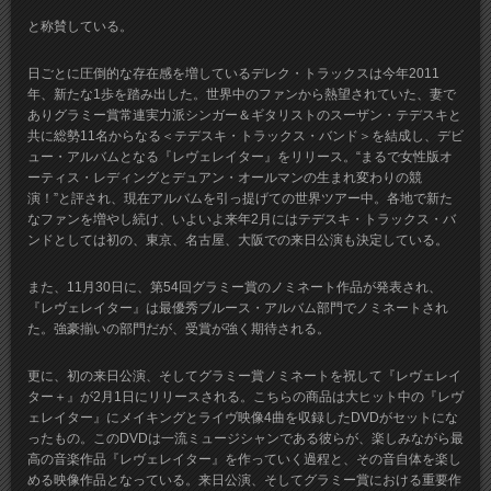
と称賛している。
日ごとに圧倒的な存在感を増しているデレク・トラックスは今年2011
年、新たな1歩を踏み出した。世界中のファンから熱望されていた、妻で
ありグラミー賞常連実力派シンガー＆ギタリストのスーザン・テデスキと
共に総勢11名からなる＜テデスキ・トラックス・バンド＞を結成し、デビ
ュー・アルバムとなる『レヴェレイター』をリリース。“まるで女性版オ
ーティス・レディングとデュアン・オールマンの生まれ変わりの競
演！”と評され、現在アルバムを引っ提げての世界ツアー中。各地で新た
なファンを増やし続け、いよいよ来年2月にはテデスキ・トラックス・バ
ンドとしては初の、東京、名古屋、大阪での来日公演も決定している。
また、11月30日に、第54回グラミー賞のノミネート作品が発表され、
『レヴェレイター』は最優秀ブルース・アルバム部門でノミネートされ
た。強豪揃いの部門だが、受賞が強く期待される。
更に、初の来日公演、そしてグラミー賞ノミネートを祝して『レヴェレイ
ター＋』が2月1日にリリースされる。こちらの商品は大ヒット中の『レヴ
ェレイター』にメイキングとライヴ映像4曲を収録したDVDがセットにな
ったもの。このDVDは一流ミュージシャンである彼らが、楽しみながら最
高の音楽作品『レヴェレイター』を作っていく過程と、その音自体を楽し
める映像作品となっている。来日公演、そしてグラミー賞における重要作