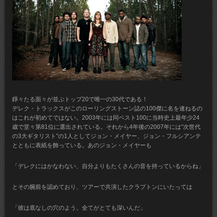
錚々たる面々が並ぶトップ20で唯一の30代である！
デレク・トラックスがこのローリングストーン誌の100傑に名を連ねるの
はこれが初めてではない。2003年には同ベスト100に当時史上最年少24
歳で堂々第81位に選出されている。それから4年後の2007年には“次世代
の3大ギタリスト”の1人としてジョン・メイヤー、ジョン・フルシアンテ
とともに表紙を飾っている。あのジョン・メイヤーも
「デレクにはかなわない、自分よりもたくさんの音を持っているからね」
とその腕前を認めており、ツアーで共演したクラプトンにいたっては
「彼は底なしの穴のよう。全てがとても深いんだ」