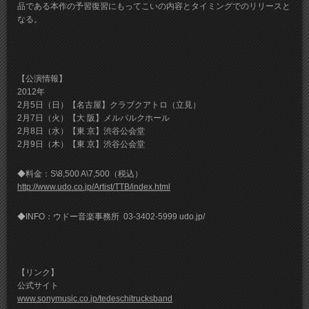
品である本作の予習復習にもってこいの内容とタイミングでのリリースと
なる。
【公演情報】
2012年
2月5日（日）【名古屋】クラブクアトロ（立見）
2月7日（火）【大 阪】メルパルクホール
2月8日（水）【東 京】渋谷公会堂
2月9日（木）【東 京】渋谷公会堂
◆料金：S\8,500 A\7,500（税込）
http://www.udo.co.jp/Artist/TTB/index.html
◆INFO：ウドー音楽事務所 03-3402-5999 udo.jp/
【リンク】
公式サイト
www.sonymusic.co.jp/tedeschitrucksband