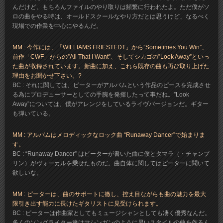
んだけど、もちろんファイルのやり取りは頻繁に行われたよ。ただ僕がソ
ロの曲をやる時は、オールドスクールなやり方だとは思うけど、なるべく
現場での作業を中心にやるんだ。
MM : 今作には、「WILLIAMS FRIESTEDT」から”Sometimes You Win”、
前作「CWF」からの”All That I Want”、そしてシカゴの”Look Away”といっ
た曲が収録されています。新曲に加え、これら既存の曲も再び取り上げた
理由をお聞かせ下さい。?
BC : それに関しては、ピーターがアルバムという作品のピースを完成させ
る為にプロデューサーとしての手腕を発揮したって事だね。”Look
Away”については、僕がアレンジをしているライヴバージョンだ。ギター
も弾いている。
MM : アルバムはメロディックなロック曲 “Runaway Dancer”で始まりま
す。
BC : “Runaway Dancer” はピーターが書いた曲に僕とタマラ（・チャンプ
リン）がヴォーカルを乗せたものだ。曲自体に関してはピーターに聞いて
欲しいな。
MM : ピーターは、曲のサポートに徹し、控え目ながらも曲の魅力を最大
限引き出す能力に長けたギタリストに見受けられます。
BC : ピーターは作曲家としてもミュージシャンとしても凄く優秀なんだ。
多くのソングライター達はマシンガンのように早いスタイルの曲を作るん