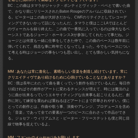
BC : この曲はタマラがジャック・ポンティとヴィック・ペペとで書いた曲
で、かなり前にリリースされたBaton Rougeのアルバムに収録されてい
る。ピーターはこの曲が大好きだから、CWFのリテイクとしてレコーデ
ィングできないかって話になったんだ。タマラと僕はここLAでほとんど
のヴォーカルを録り終えた。この曲で一番気に入っているのは偉大なるベ
ーシストであるジョージ・ホーキンスJrが参加してくれたって事だね。ジ
ョージとは何度も一緒に仕事をしてきた仲で、この曲のベースは数年前に
弾いてくれて、残念な事に昨年亡くなってしまった。今でもベースについ
て考える時はジョージの事をいつも思い出し、とても懐かしい気持ちにな
る。
MM : あなたは常に進化し、素晴らしい音楽を創造し続けています。常に
クリエイティヴであり続けるために心掛けていることなどありますか？
BC : 僕は長年にわたって曲を書くっていう創作を続けているんだ。毎日作
り続ければその創作がアートに変わるチャンスが増えて、時には魔法のよ
うに曲が出来るっていうエキサイティングな出来事も起こりえるんだ。創
作に対して練習を重ねれば重ねるほどアートにまで昇華されやすい。僕に
とっての創作とは、作曲や歌う事、演奏やアレンジ、プロデュースを含め
た「音楽」であって全ての要素が一つのピースに合わさって作品ができ
る。ジョセフ・ウィリアムスと・ピーター・フリーステットも僕と同じ目
線で物事を捉えているよ。
MM : ファンへのメッセージをお願いします。