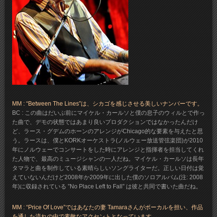
MM : “Between The Lines”は、シカゴを感じさせる美しいナンバーです。
BC : この曲はだいぶ前にマイケル・カールソと僕の息子のウィルとで作っ
た曲で、デモの状態ではあまり良いプロダクションではなかったんだけ
ど、ラース・グデムのホーンのアレンジがChicago的な要素を与えたと思
う。ラースは、僕とKORKオーケストラ(ノルウェー放送管弦楽団)が2010
年にノルウェーでコンサートをした時にアレンジと指揮者を担当してくれ
た人物で、最高のミュージシャンの一人だね。マイケル・カールソは長年
タマラと曲を制作している素晴らしいソングライターだ。正しい日付は覚
えていないんだけど2008年か2009年に出した僕のソロアルバム(注: 2008
年)に収録されている ”No Place Left to Fall” は彼と共同で書いた曲だね。
MM : “Price Of Love”ではあなたの妻 Tamaraさんがボーカルを担い、作品
を通した流れの中で素敵なアクセントとなっています。