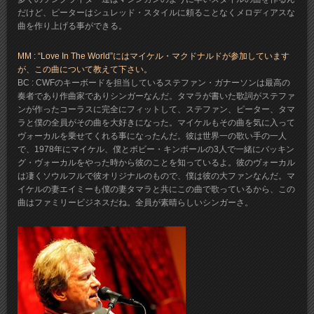
だけど、ピーターはシュレッド・スタイルに頼ることなくメロディアスな
曲を作り上げる事ができる。
MM : “Love In The World”にはマイケル・マクドナルドが参加しています
が、この曲について教えて下さい。
BC : CWFのキーボードを担当しているステファン・ガナーソンは最高の
奏者であり作曲家でありシンガーなんだ。タマラが書いた歌詞がステファ
ンが作ったコーラスに完全にフィットして、ステファン、ピーター、タマ
ラと僕の全員がその曲を大好きになった。マイケルもその曲を気に入って
ヴォーカルを乗せてくれる事になったんだ。彼は世界一の歌い手の一人
で、1978年にマイケル、僕とボビー・キンボールの3人で一緒にバッキン
グ・ヴォーカルをやった時から彼のことを知っているよ。彼のヴォーカル
は凄くソウルフルで彼オリジナルのもので、僕は彼の大ファンなんだ。マ
イケルの妻エイミーも僕の妻タマラと共にこの曲で歌っているから、この
曲はファミリービジネスだね。全員が素晴らしいシンガーさ。