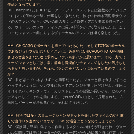
作品となっています。
Bill Champlin (以下BC) : ピーター・フリーステットとは複数のプロジェク
トにおいて何年も一緒に仕事をしてきたんだ。彼はいわゆる西海岸サウン
ドの大ファンだから、CWFの曲の多くはメロディアスな要素を持ってい
る。ヴォーカルのレコーディングは長い時間をかけて取り組んだよ。こう
いったジャンルの曲に対するヴォーカルのアレンジは凄く楽しかった。
MM : CHICAGOでボーカルを担っていたあなた、そしてTOTOのボーカル
であるジョセフが組むということは、必然的にCHICAGOやTOTOを彷彿
させる音楽をあなた達に求めるファンも多いかと思います。その一方でミ
ュージシャンとしては、常に前進し音楽的なチャレンジをしたい気持ちも
あるかと思いますが、それらバランスをどのように保っているのでしょう
か？
BC : 君が思っているよりずっと簡単だったよ。ジョーと僕は今までずっと
やってきたように、シンプルに歌ってアレンジを施しただけだよ。僕達は
それぞれバッキング・ヴォーカリストとしての経験が長いから、歌のアイ
デアを出して、それを曲にする、それがCWFの曲として採用された。方
向性はピーターが決めるから、それに従うだけだ。
MM : 昨今では多くのミュージシャンがネットを介したファイルのやり取
りで曲作りを進めていますが、CWFの場合はどうなのでしょうか？
BC : 僕は同じ部屋に集まって作業するスタイルのほうが好きだね。ヴォー
カルに関しては主にピーターがスウェーデンからLAに来た時に作業した