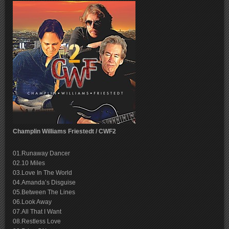
Champlin Williams Friestedt / CWF2
01.Runaway Dancer
02.10 Miles
03.Love In The World
04.Amanda’s Disguise
05.Between The Lines
06.Look Away
07.All That I Want
08.Restless Love