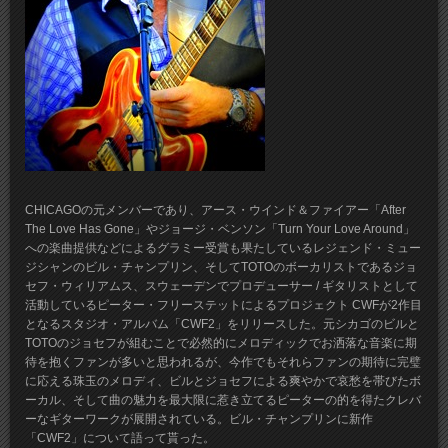
CHICAGOの元メンバーであり、アース・ウインド＆ファイアー「After
The Love Has Gone」やジョージ・ベンソン「Turn Your Love Around」
への楽曲提供などによるグラミー受賞も果たしているレジェンド・ミュー
ジシャンのビル・チャンプリン、そしてTOTOのボーカリストであるジョ
セフ・ウィリアムス、スウェーデンでプロデューサー / ギタリストとして
活動しているピーター・フリーステットによるプロジェクト CWFが2作目
となるスタジオ・アルバム「CWF2」をリリースした。元シカゴのビルと
TOTOのジョセフが組むことで必然的にメロディックでお洒落な音楽に期
待を抱くファンが多いと思われるが、今作でもそれらファンの期待に完璧
に応える珠玉のメロディ、ビルとジョセフによる爽やかで哀愁を帯びたボ
ーカル、そして曲の魅力を最大限に惹き立てるピーターの的を得たクレバ
ーなギターワークが展開されている。ビル・チャンプリンに新作
「CWF2」について語って貰った。