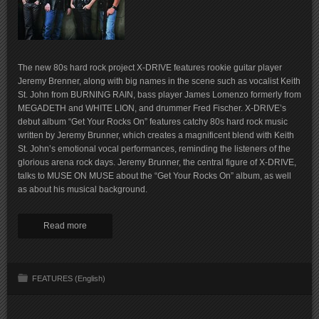
The new 80s hard rock project X-DRIVE features rookie guitar player
Jeremy Brenner, along with big names in the scene such as vocalist Keith
St. John from BURNING RAIN, bass player James Lomenzo formerly from
MEGADETH and WHITE LION, and drummer Fred Fischer. X-DRIVE’s
debut album “Get Your Rocks On” features catchy 80s hard rock music
written by Jeremy Brunner, which creates a magnificent blend with Keith
St. John’s emotional vocal performances, reminding the listeners of the
glorious arena rock days. Jeremy Brunner, the central figure of X-DRIVE,
talks to MUSE ON MUSE about the “Get Your Rocks On” album, as well
as about his musical background.
Read more
FEATURES (English)