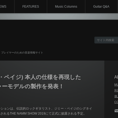
EWS
FEATURES
Music Columns
Guitar Q&A
、プレイヤーのための音楽情報サイト
(ジミー・ペイジ) 本人の仕様を再現した
A
M
イチャーモデルの製作を発表！
利
個
C
ーションは、伝説的ロックギタリスト、ジミー・ペイジのシグネイ
れるTHE NAMM SHOW 2019にて正式に披露される予定。