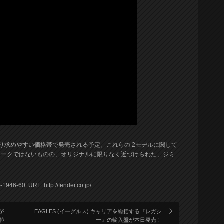
り求めやすい価格帯で発売される予定。これらの 2モデルに関して
ワークではないものの、オリジナルに限りなく近づけられた、ジミ
46-60 URL:
http://fender.co.jp/
が
EAGLES (イーグルス) キャリアを総括する『レガシ
位
ー』の輸入盤が本日発売！