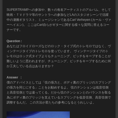
SUPERTRAMPへの参加や、数々の有名アーティストのアルバム、そして
映画・ＴＶドラマ等のサントラへの参加などLAのスタジオシーンで活躍
中の凄腕ギタリスト、ミュージシャンであるCarl Verheyen (カール・ヴァ
ーヘイエン)。 ここはCarl自らがギターに関する様々な質問に答えるコー
ナーです。
Question :
あなたはフロイドローズなどのロック・タイプ式のトレモロではなく、ヴ
ィンテージタイプのトレモロを使っています。 ヴィンテージタイプのト
レモロはロック式タイプよりもチューニング、ピッチをキープすることが
難しいように思われますが、チューニング、ピッチをキープするために何
か工夫している点はありますか？
Answer :
僕のアドバイスとしては「弦の張力と、ボディ裏のブリッジのスプリング
の張力を同じにする」ことをお勧めするよ。 弦のテンションは低音弦側
と高音弦側とでは違ってくる。だから弦のテンションとのバランスを取る
為にボディ裏のブリッジを支えているスプリングを低音弦側、高音弦側で
調整するんだ。 この方法が君たちの参考になるとうれしいよ。