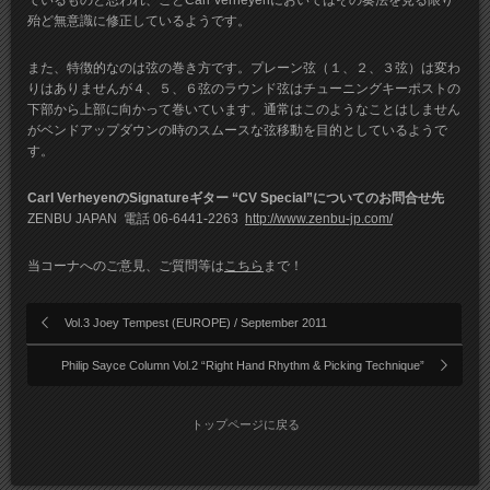
ているものと思われ、ことCarl Verheyenにおいてはその奏法を見る限り
殆ど無意識に修正しているようです。
また、特徴的なのは弦の巻き方です。プレーン弦（１、２、３弦）は変わ
りはありませんが４、５、６弦のラウンド弦はチューニングキーポストの
下部から上部に向かって巻いています。通常はこのようなことはしません
がベンドアップダウンの時のスムースな弦移動を目的としているようで
す。
Carl VerheyenのSignatureギター “CV Special”についてのお問合せ先
ZENBU JAPAN 電話 06-6441-2263
http://www.zenbu-jp.com/
当コーナへのご意見、ご質問等は
こちら
まで！
Vol.3 Joey Tempest (EUROPE) / September 2011
Philip Sayce Column Vol.2 “Right Hand Rhythm & Picking Technique”
トップページに戻る