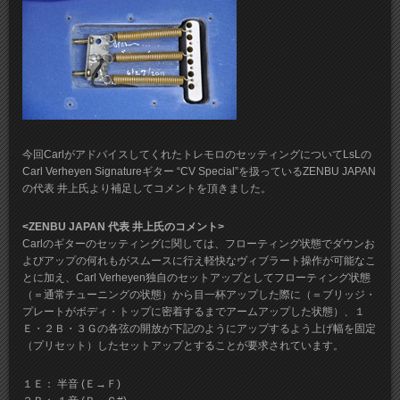
今回CarlがアドバイスしてくれたトレモロのセッティングについてLsLの
Carl Verheyen Signatureギター “CV Special”を扱っているZENBU JAPAN
の代表 井上氏より補足してコメントを頂きました。
<ZENBU JAPAN 代表 井上氏のコメント>
Carlのギターのセッティングに関しては、フローティング状態でダウンお
よびアップの何れもがスムースに行え軽快なヴィブラート操作が可能なこ
とに加え、Carl Verheyen独自のセットアップとしてフローティング状態
（＝通常チューニングの状態）から目一杯アップした際に（＝ブリッジ・
プレートがボディ・トップに密着するまでアームアップした状態）、１
Ｅ・２Ｂ・３Ｇの各弦の開放が下記のようにアップするよう上げ幅を固定
（プリセット）したセットアップとすることが要求されています。
１Ｅ： 半音 (Ｅ→Ｆ)