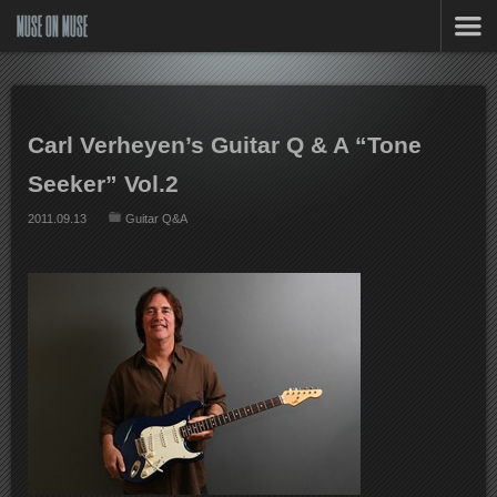
MUSE ON MUSE
Carl Verheyen’s Guitar Q & A “Tone
Seeker” Vol.2
2011.09.13
Guitar Q&A