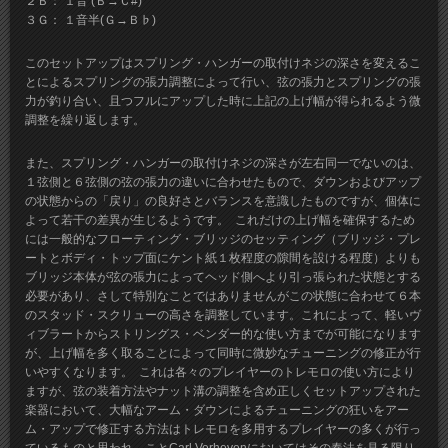
２Ｂ： １音 (Ｂ→Ｃ#)
３Ｇ： １音半(Ｇ→Ｂ♭)
このセットアップはスプリング・ハンガーの取付けネジの深さを変えるこ
とによるスプリングの張力調整によって行い、弦の張力とスプリングの張
力が釣り合い、且つフルにアップした時に上記の上げ幅が得られるよう微
調整を繰り返します。
また、スプリング・ハンガーの取付けネジの深さが左右同一でないのは、
１弦側と６弦側の弦の張力の違いに合わせたもので、ダウンおよびアップ
の状態からの「戻り」の良好さとバランスを意識したものですが、個体に
よって若干の差異が生じるようです。 これだけの上げ幅を確保するため
には一般的なフローティング・ブリッジのセッティング（ブリッジ・プレ
ートとボディ・トップ面にケント紙１枚程度の隙間を設ける程度）よりも
ブリッジ本体が弦の張力によってヘッド側へより引っ張られた状態とする
必要があり、さして特別なことではありませんがこの状態に合わせて６本
のスタッド・スクリューの高さを調整しています。これによって、軽いヴ
ィブラートからストリングス・ベンダー的な使い方までが可能になります
が、上げ幅を多く取ることによって同時に微妙なチューニングの修正が行
いやすくなります。 これは各々のプレイヤーのトレモロの使い方により
ますが、弦の装着方法やナット溝の調整を含め正しくセットアップされた
楽器において、大幅なアーム・ダウンによるチューニングの狂いをアー
ム・アップで修正する方法はトレモロを多用するプレイヤーの多くが行っ