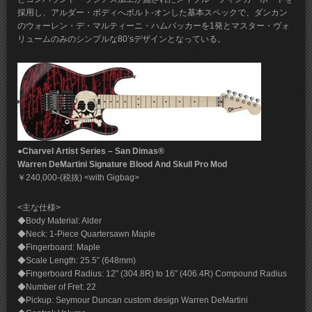
採用し、アルダー・ボディへボルト-オンした基本スペックで、ダンカン
のウォーレン・デ・マルティーニ・ハムバッカーを1発とマスター・ヴォ
リュームのみのシンプルな80’sデザインとなっている。
●Charvel Artist Series – San Dimas®
Warren DeMartini Signature Blood And Skull Pro Mod
￥240,000-(税抜) <with Gigbag>
<主な仕様>
◆Body Material: Alder
◆Neck: 1-Piece Quartersawn Maple
◆Fingerboard: Maple
◆Scale Length: 25.5” (648mm)
◆Fingerboard Radius: 12” (304.8R) to 16” (406.4R) Compound Radius
◆Number of Fret: 22
◆Pickup: Seymour Duncan custom design Warren DeMartini