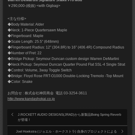
Warren DeMartini Signature Snake Pro Mod
￥290,000-(税抜) <with Gigbag>
<主な仕様>
◆Body Material: Alder
◆Neck: 1-Piece Quartersawn Maple
◆Fingerboard: Maple
◆Scale Length: 25.5” (648mm)
◆Fingerboard Radius: 12” (304.8R) to 16” (406.4R) Compound Radius
◆Number of Fret: 22
◆Bridge Pickup: Seymour Duncan custom design Warren DeMartini
◆Neck Pickup: Seymour Duncan Quarter Pound Flat SSL-4 Single Strat
◆Control: Volume, 3way Toggle Switch
◆Bridge: Floyd Rose FRT-O1000 Double-Locking Tremolo -Top Mount
◆Color: Snake
お問合せ : 株式会社神田商会 電話 03-3254-3611
http://www.kandashokai.co.jp
J.ROCKETT AUDIO DESIGNS(JRAD)から新製品Boing Spring Reverb
が登場！
Joel Hoekstra (ジョエル・ホークストラ) 自身のプロジェクトによる