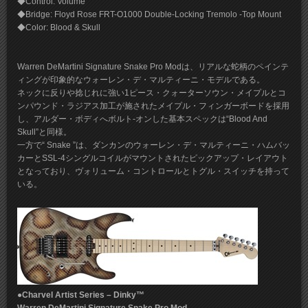
◆Control: Volume
◆Bridge: Floyd Rose FRT-O1000 Double-Locking Tremolo -Top Mount
◆Color: Blood & Skull
Warren DeMartini Signature Snake Pro Modは、リアルな蛇柄のペインテ
ィングが印象的なウォーレン・デ・マルティーニ・モデルである。
ネックに反りや捻じれに強い1ピース・クォーターソウン・メイプルとコ
ンパウンド・ラジアス加工が施されたメイプル・フィンガーボードを採用
し、アルダー・ボディへボルト-オンした基本スペックは“Blood And
Skull”と同様。
一方で“ Snake ”は、ダンカンのウォーレン・デ・マルティーニ・ハムバッ
カーとSSL-4シングルコイルがマウントされたピックアップ・レイアウト
となっており、ヴォリューム・コントロールとトグル・スイッチを持って
いる。
●Charvel Artist Series – Dinky™