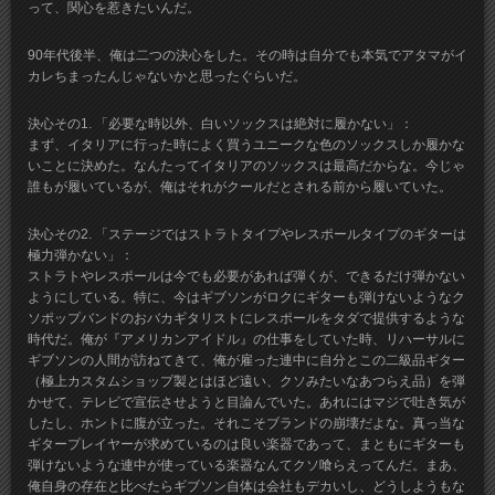
って、関心を惹きたいんだ。
90年代後半、俺は二つの決心をした。その時は自分でも本気でアタマがイ
カレちまったんじゃないかと思ったぐらいだ。
決心その1. 「必要な時以外、白いソックスは絶対に履かない」：
まず、イタリアに行った時によく買うユニークな色のソックスしか履かな
いことに決めた。なんたってイタリアのソックスは最高だからな。今じゃ
誰もが履いているが、俺はそれがクールだとされる前から履いていた。
決心その2. 「ステージではストラトタイプやレスポールタイプのギターは
極力弾かない」：
ストラトやレスポールは今でも必要があれば弾くが、できるだけ弾かない
ようにしている。特に、今はギブソンがロクにギターも弾けないようなク
ソポップバンドのおバカギタリストにレスポールをタダで提供するような
時代だ。俺が『アメリカンアイドル』の仕事をしていた時、リハーサルに
ギブソンの人間が訪ねてきて、俺が雇った連中に自分とこの二級品ギター
（極上カスタムショップ製とはほど遠い、クソみたいなあつらえ品）を弾
かせて、テレビで宣伝させようと目論んでいた。あれにはマジで吐き気が
したし、ホントに腹が立った。それこそブランドの崩壊だよな。真っ当な
ギタープレイヤーが求めているのは良い楽器であって、まともにギターも
弾けないような連中が使っている楽器なんてクソ喰らえってんだ。まあ、
俺自身の存在と比べたらギブソン自体は会社もデカいし、どうしようもな