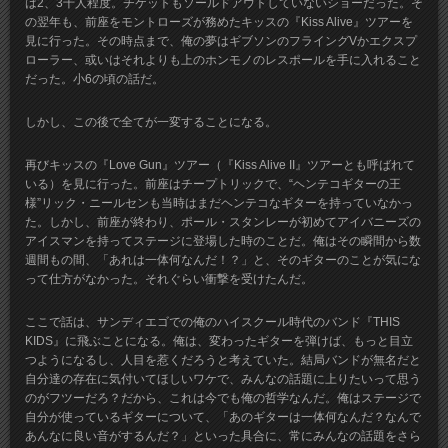
は2、3千人程度。チケットもソールドアウトしていないショーだった。そ
の翌年も、前座をモントローズが務めたキッスの『Kiss Alive』ツアーを
見に行った。その時点まで、俺の夢はギブソンのフライングVかエクスプ
ローラー、或いはそれよりも上のホンモノのレスポールを手に入れること
だった。小6の頃の話だ。
しかし、この後で全てが一変することになる。
再びキッスの『Love Gun』ツアー（『Kiss Alive II』ツアーとも呼ばれて
いる）を見に行った。前座はチープトリックで、“ヘンテコギターの王
様”リック・ニールセンも当時はまだヘンテコなギターを持っていなかっ
た。しかし、前座が終わり、ポール・スタンレーが初めてアイバニーズの
アイスマンを持ってステージに登場した時のことだ。俺はその瞬間から数
週間もの間、「あれは一体何なんだ！？」と、そのギターのことが気にな
って仕方がなかった。それぐらい衝撃を受けたんだ。
ここで話は、サンディエゴでの俺のハイスクール時代のバンド『THIS
KIDS』に飛ぶことになる。俺は、変わったギターを弾けば、もっと目立
つようになるし、人目を惹くだろうと考えていた。結局バンドが無名だと
自分達の存在に気付いてほしいワケで、みんなの話題に上りたいって思う
のがフツーだろ？だから、これは今でも俺の哲学なんだ。俺はステージで
自分が使っているギターについて、「あのギターは一体何なんだ？なんで
あんなに良い音がするんだ？」といった具合に、常にみんなの話題をさら