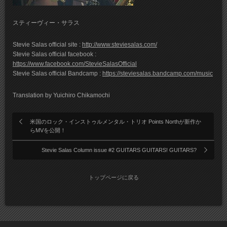
スティーヴィー・サラス
Stevie Salas official site :
http://www.steviesalas.com/
Stevie Salas official facebook :
https://www.facebook.com/StevieSalasOfficial
Stevie Salas official Bandcamp :
https://steviesalas.bandcamp.com/music
Translation by Yuichiro Chikamochi
米国のロック・インストゥルメンタル・トリオ Points Northが新作か
らMVを公開！
Stevie Salas Column issue #2 GUITARS GUITARS! GUITARS?
トップページに戻る