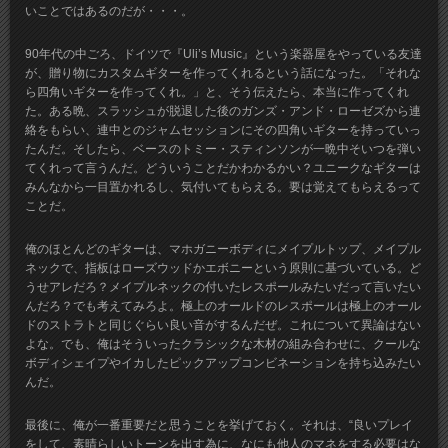
いことではあるのだが・・・。
90年代の中ごろ、ドイツで『Uli’s Music』という楽器屋をやっている友達
が、贈り物にカスタムギターを作ってくれるという話になった。「それな
ら四角いギターを作ってくれ。」と、そう伝えたら、本当に作ってくれ
た。ある晩、スラッシュが脱退した後のガンズ・アンド・ローゼズから連
絡をもらい、連中とのジャムセッションにその四角いギターを持っていっ
たんだ。そしたら、ベースのトミー・スティンソンが一晩中そいつを弾い
てくれって言うんだ。どういうことだかわかるかい？ユニークなギターは
みんなから一目置かれるし、気付いてもらえる。要は覚えてもらえるって
ことだ。
俺のほとんどのギターは、マホガニーボディにメイプルトップ、メイプル
ネックで、指板はローズウッドかエボニーという原則に基づいている。ど
うせアレだろ？メイプルネックの付いたレスポールみたいだって言いたい
んだろ？でも考えてみろよ。極上のオールドのレスポールは極上のオール
ドのストラトと同じぐらい良い音がするんだぜ。これについて異論はない
よな。でも、俺はそういったクラシックな木材の組み合わせに、クールな
ボディシェイプやイカしたピックアップコンビネーションを持ち込みたい
んだ。
最後に、俺が一番重要だと思うことを挙げておく。それは、“良いプレイ
をして、素晴らしいトーンを出す為に、なにも他人のマネをする必要はな