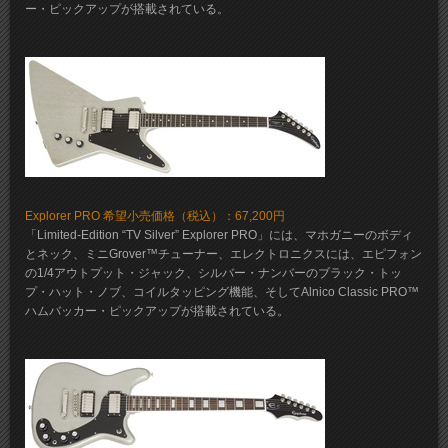
ー・ピックアップが搭載されている。
Explorer PRO 希望小売価格（税込）：67,200円
「Limited-Edition “TV Silver” Explorer PRO」には、マホガニーのボディ
とネック、ミニGrover™チューナー、エレクトロニクスには、エピフォン
の1/4アウトプット・ジャック、シルバー・ナンバーのブラック・トッ
プ・ハット・ノブ、コイルタッピング機能、そしてAlnico Classic PRO™
ハムバッカー・ピックアップが搭載されている。