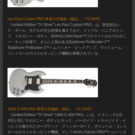
Les Paul Custom PRO 希望小売価格（税込）：73,500円
「Limited-Edition “TV Silver” Les Paul Custom PRO」は、歴史的なレ
ス・ポール・モデルの主な特徴を備えており、メイプル・べニアのトッ
プ、マホガニー・ボディ、60年代のSlimTaper™プロファイルのマホガ二
ー・ネック仕様で、さらに人気のあるEpiphone ProBucker-2™
/Epiphone ProBucker-3™ハムバッカー・ピックアップ、ヴォリューム・
コントロールのコイルタッピング機能が搭載されている。
1966 G-400 PRO 希望小売価格（税込）：47,250円
「Limited-Edition “TV Silver” 1966 G-400 PRO」には、クラシックなG-
400と同じマホガニー・ボディとネック、パーロイド・トラぺゾイド・イ
ンレイが施されたローズウッド・フィンガーボード、ボリューム・コント
ロールのコイルタッピング機能、そしてAlnico Classic PRO™ハムバッカ