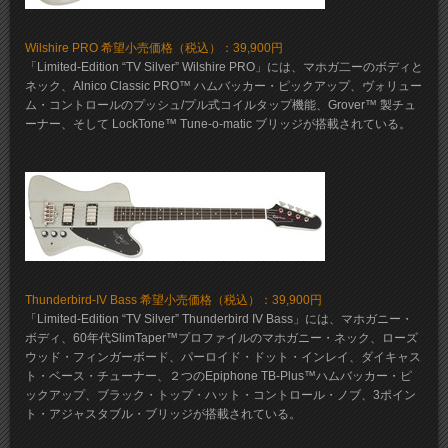
Wilshire PRO 希望小売価格（税込）：39,900円
「Limited-Edition “TV Silver” Wilshire PRO」には、マホガ二ーのボディと
ネック、Alnico Classic PRO™ ハムバッカー・ピックアップ、ヴォリュー
ム・コントロールのプッシュ/プル式コイルタップ機能、Grover™ 製チュ
ーナー、そして LockTone™ Tune-o-matic ブリッジが搭載されている。
Thunderbird-IV Bass 希望小売価格（税込）：39,900円
「Limited-Edition “TV Silver” Thunderbird IV Bass」には、マホガニー・
ボディ、60年代SlimTaper™プロファイルのマホガニー・ネック、ローズ
ウッド・フィンガーボード、パーロイド・ドット・インレイ、ダイキャス
ト・ベース・チューナー、２つのEpiphone TB-Plus™ハムバッカー・ピ
ックアップ、ブラック・トップ・ハット・コントロール・ノブ、3ポイン
ト・アジャスタブル・ブリッジが搭載されている。