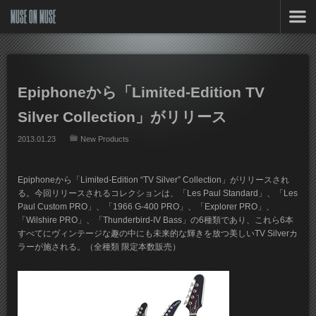
MUSE ON MUSE
Epiphoneから「Limited-Edition TV
Silver Collection」がリリース
2013.01.23
New Products
Epiphoneから「Limited-Edition “TV Silver” Collection」がリリースされ
る。今回リリースされるコレクションは、「Les Paul Standard」、「Les
Paul Custom PRO」、「1966 G-400 PRO」、「Explorer PRO」、
「Wilshire PRO」、「Thunderbird-IV Bass」の6種類であり、これら6本
すべてにヴィンテージな趣の中にも未来的な輝きを放つ美しいTV Silverカ
ラーが施される。（全種類 限定本数販売）