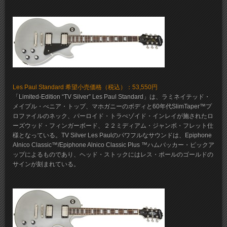
Les Paul Standard 希望小売価格（税込）：53,550円
「Limited-Edition “TV Silver” Les Paul Standard」は、ラミネイテッド・
メイプル・べニア・トップ、マホガニーのボディと60年代SlimTaper™プ
ロファイルのネック、パーロイド・トラぺゾイド・インレイが施されたロ
ーズウッド・フィンガーボード、２２ミディアム・ジャンボ・フレット仕
様となっている。TV Silver Les Paulのパワフルなサウンドは、Epiphone
Alnico Classic™/Epiphone Alnico Classic Plus ™ハムバッカー・ピックア
ップによるものであり、ヘッド・ストックにはレス・ポールのゴールドの
サインが刻まれている。