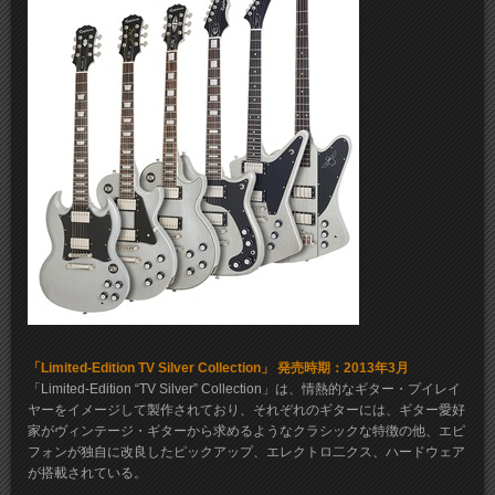
「Limited-Edition TV Silver Collection」 発売時期：2013年3月
「Limited-Edition “TV Silver” Collection」は、情熱的なギター・プイレイ
ヤーをイメージして製作されており、それぞれのギターには、ギター愛好
家がヴィンテージ・ギターから求めるようなクラシックな特徴の他、エピ
フォンが独自に改良したピックアップ、エレクトロ二クス、ハードウェア
が搭載されている。