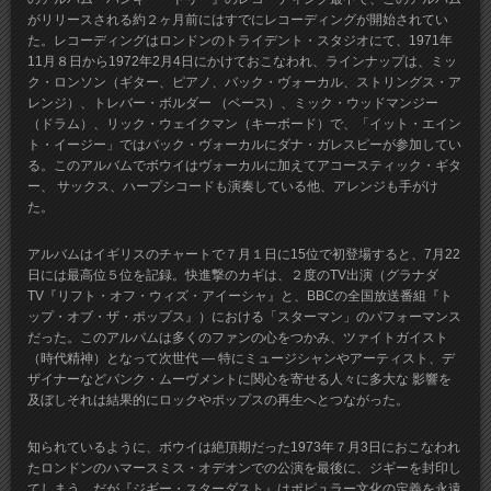
がリリースされる約２ヶ月前にはすでにレコーディングが開始されてい
た。レコーディングはロンドンのトライデント・スタジオにて、1971年
11月８日から1972年2月4日にかけておこなわれ、ラインナップは、ミッ
ク・ロンソン（ギター、ピアノ、バック・ヴォーカル、ストリングス・ア
レンジ）、トレバー・ボルダー （ベース）、ミック・ウッドマンジー
（ドラム）、リック・ウェイクマン（キーボード）で、「イット・エイン
ト・イージー」ではバック・ヴォーカルにダナ・ガレスピーが参加してい
る。このアルバムでボウイはヴォーカルに加えてアコースティック・ギタ
ー、 サックス、ハープシコードも演奏している他、アレンジも手がけ
た。
アルバムはイギリスのチャートで７月１日に15位で初登場すると、7月22
日には最高位５位を記録。快進撃のカギは、２度のTV出演（グラナダ
TV『リフト・オフ・ウィズ・アイーシャ』と、BBCの全国放送番組『ト
ップ・オブ・ザ・ポップス』）における「スターマン」のパフォーマンス
だった。このアルバムは多くのファンの心をつかみ、ツァイトガイスト
（時代精神）となって次世代 ― 特にミュージシャンやアーティスト、デ
ザイナーなどパンク・ムーヴメントに関心を寄せる人々に多大な 影響を
及ぼしそれは結果的にロックやポップスの再生へとつながった。
知られているように、ボウイは絶頂期だった1973年７月3日におこなわれ
たロンドンのハマースミス・オデオンでの公演を最後に、ジギーを封印し
てしまう。だが『ジギー・スターダスト』はポピュラー文化の定義を永遠