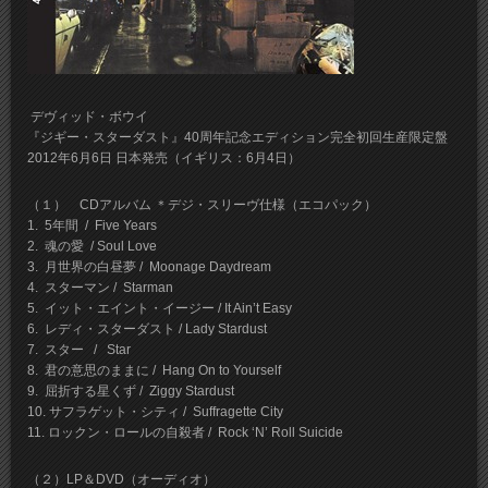
デヴィッド・ボウイ
『ジギー・スターダスト』40周年記念エディション完全初回生産限定盤
2012年6月6日 日本発売（イギリス：6月4日）
（１） CDアルバム ＊デジ・スリーヴ仕様（エコパック）
1. 5年間 / Five Years
2. 魂の愛 / Soul Love
3. 月世界の白昼夢 / Moonage Daydream
4. スターマン / Starman
5. イット・エイント・イージー / It Ain’t Easy
6. レディ・スターダスト / Lady Stardust
7. スター / Star
8. 君の意思のままに / Hang On to Yourself
9. 屈折する星くず / Ziggy Stardust
10. サフラゲット・シティ / Suffragette City
11. ロックン・ロールの自殺者 / Rock ‘N’ Roll Suicide
（２）LP＆DVD（オーディオ）