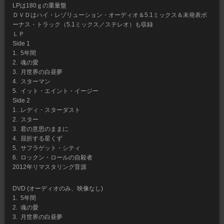
LPは180ｇの重量盤
ＤＶＤはハイ・レゾリューション・オーディオ＆5.1ミックス＆未発表ボ
ーナス・トラック（5.1ミックス／ステレオ）も収録
ＬＰ
Side 1
1. 5年間
2. 魂の愛
3. 月世界の白昼夢
4. スターマン
5. イット・エイント・イージー
Side 2
1. .レディ・スターダスト
2. スター
3. 君の意思のままに
4. 屈折する星くず
5. サフラゲット・シティ
6. ロックン・ロールの自殺者
2012年リマスタリング音源
DVD (オーディオのみ、映像なし)
1. 5年間
2. 魂の愛
3. 月世界の白昼夢