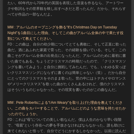
たい。60年代から70年代の英国を表現した音楽を作るなら、アートワー
クや歌詞もその世界観を映し出すべきだと思ったんだ。だから、それらす
べてが作品の一部なんだよ。
MM : アルバムのオープニングを飾る“It’s Christmas Day on Tuesday
Night”を1曲目にした理由、そしてこの曲がアルバム全体の中で果たす役
割について教えてください。
FD : この曲は、自分の幼少期についてとても勇敢に、そして正直に歌った
曲だ。酒にあふれた家庭で育った、その経験を描いている。そして、この
曲こそがアルバム全体の出発点になったんだ。アルバムのために最初に書
いた曲でもある。ちょうどクリスマスの時期だったので、「クリスマスソ
ングを書いてみよう」と自分に挑戦してみたんだ。でも、いわゆる安っぽ
いクリスマスソングにならずに書くのは簡単じゃない（笑）。だから自分
にとってのクリスマスをそのまま歌った。世の中にはトナカイやロマンス
や“メリークリスマス”を歌った曲がたくさんあるけれど、僕のクリスマス
はそういうものじゃなかった。その現実を書いたのがこの曲なんだ。
MM : Pete Robertsによる“I Am Weary”を取り上げた理由を教えてくださ
い。この曲をカバーすることで、アルバムにどのような意味を持たせたか
ったのでしょうか。
FD : これは“母”についての美しい歌なんだ。僕は人生のかなり早い段階
で、“母親”という存在への夢を手放さなければならなかった。誰も助けに
来てくれないと悟って、自分でどうにかするしかなかった。以前に読んだ