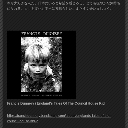
本が大好きなんだ。日本にいると希望を感じるし、とても穏やかな気持ち
になれる。人々も文化も本当に素晴らしい。またすぐ会いましょう。
Francis Dunnery / England’s Tales Of The Council House Kid
https://francisdunnery.bandcamp.com/album/englands-tales-of-the-
council-house-kid-2