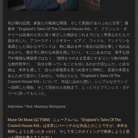
幼少期の記憶、家族との複雑な関係、そして英国の“ありふれた日常”。最
新作『England’s Tales Of The Council House Kid』で、フランシス・ダ
ナリーは自身の人生に深く根ざした物語をこれまでになく率直なかたちで
描き出した。アコースティックギター、ピアノ、フィドル、マンドリンを
基調とした温かなサウンドは、時に痛みを伴う過去の記憶を優しく包み込
みながら、聴き手に静かな余韻を残していく。そこにあるのは、派手な技
巧や複雑な構築美ではなく、“感情をそのまま音楽にする”という彼の純粋
な創作哲学だ。「自分が歌っていることを信じるのが大切なんだ」と語る
彼は、本作を通して、自らの原風景を見つめ直すと同時に、音楽の本質を
あらためて提示してみせた。今回はそんな『England’s Tales Of The
Council House Kid』について、作品に込めた想い、シンプルなサウンド
へ回帰した理由、そして現在の人生観まで、じっくりとフランシス・ダナ
リーに語ってもらった。
Interview / Text Mamoru Moriyama
Muse On Muse (以下MM) : ニューアルバム『England’s Tales Of The
Council House Kid』は非常にパーソナルな作品とのことですが、本作を
制作しようと思ったきっかけ、そして今このタイミングで発表しようと思
った理由を教えてください。