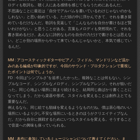
ロディも歌詞も、聴く人にある感情を感じてもらうためにあるんだ。
不思議なことに最近は「自分でアルバムを書いているわけじゃないのかも
しれない」と思い始めている。ただ頭の中に浮かんできて、それを書き留
めているだけなんだ。歌詞を見返して「こんなものを自分が書けるほど賢
いわけがない」と思うことがある。言葉もメロディも突然現れて、それを
書き留めるだけ。あんなに詩的なものを自分の力だけで書けるとは思えな
い。どこか別の場所からやって来ているんじゃないかと、本気で感じてい
るんだ。
MM : アコースティックギターやピアノ、フィドル、マンドリンなど温か
みのある編成が印象的ですが、今回のサウンド・プロダクションで重視し
たポイントは何でしょうか。
FD : 今回は“シンプルさ”を追求したかった。複雑なことは何もない。シン
プルなコード、シンプルなメロディ、シンプルなアレンジ。それが狙いだ
った。同じ心地よい場所に留まり続けると、結局同じ曲ばかり書くことに
なってしまう。だから楽器や形式、スタイルを変えることは創作上とても
重要なんだ。
例えるなら、同じ絵でも額縁を変えるようなものだね。僕は居心地のいい
場所にいるより少し不安な場所にいるときのほうがクリエイティブなん
だ。だから自分に挑戦するためにいつもスタイルを変える。そうすること
で音楽への興味も保っていられる。
MM : 本作に参加しているミュージシャンについて教えてください。ま