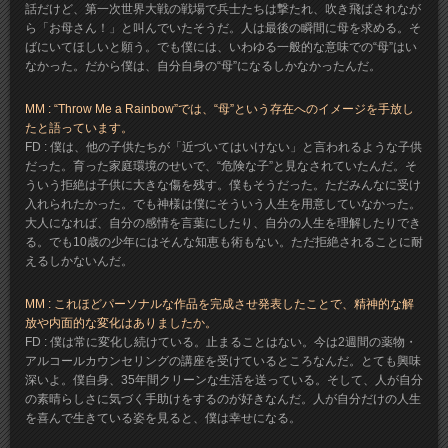
話だけど、第一次世界大戦の戦場で兵士たちは撃たれ、吹き飛ばされなが
ら「お母さん！」と叫んでいたそうだ。人は最後の瞬間に母を求める。そ
ばにいてほしいと願う。でも僕には、いわゆる一般的な意味での“母”はい
なかった。だから僕は、自分自身の“母”になるしかなかったんだ。
MM : “Throw Me a Rainbow”では、“母”という存在へのイメージを手放し
たと語っています。
FD : 僕は、他の子供たちが「近づいてはいけない」と言われるような子供
だった。育った家庭環境のせいで、“危険な子”と見なされていたんだ。そ
ういう拒絶は子供に大きな傷を残す。僕もそうだった。ただみんなに受け
入れられたかった。でも神様は僕にそういう人生を用意していなかった。
大人になれば、自分の感情を言葉にしたり、自分の人生を理解したりでき
る。でも10歳の少年にはそんな知恵も術もない。ただ拒絶されることに耐
えるしかないんだ。
MM : これほどパーソナルな作品を完成させ発表したことで、精神的な解
放や内面的な変化はありましたか。
FD : 僕は常に変化し続けている。止まることはない。今は2週間の薬物・
アルコールカウンセリングの講座を受けているところなんだ。とても興味
深いよ。僕自身、35年間クリーンな生活を送っている。そして、人が自分
の素晴らしさに気づく手助けをするのが好きなんだ。人が自分だけの人生
を喜んで生きている姿を見ると、僕は幸せになる。