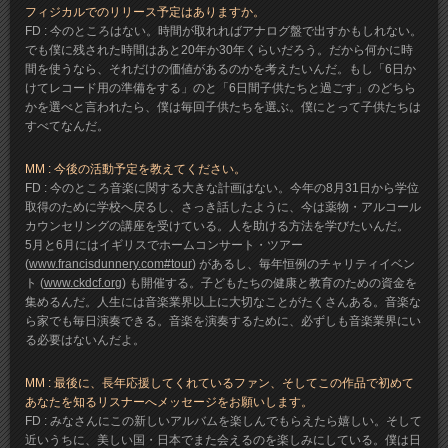
フィジカルでのリリース予定はありますか。
FD : 今のところはない。時間が取れればアナログ盤で出すかもしれない。
でも僕に残された時間はあと20年か30年くらいだろう。だから何かに時
間を使うなら、それだけの価値があるのかを考えたいんだ。もし「6日か
けてレコード用の準備をする」のと「6日間子供たちと過ごす」のどちら
かを選べと言われたら、僕は毎回子供たちを選ぶ。僕にとって子供たちは
すべてなんだ。
MM : 今後の活動予定を教えてください。
FD : 今のところ音楽に関する大きな計画はない。今年の8月31日から学位
取得のために学校へ戻るし、さっき話したように、今は薬物・アルコール
カウンセリングの講座を受けている。人を助ける方法を学びたいんだ。
5月と6月にはイギリスでホームコンサート・ツアー
(
www.francisdunnery.com#tour
) があるし、毎年恒例のチャリティイベン
ト (
www.ckdcf.org
) も開催する。子どもたちの健康と教育のための資金を
集めるんだ。人生には音楽業界以上に大切なことがたくさんある。音楽な
ら家でも毎日演奏できる。音楽を演奏するために、必ずしも音楽業界にい
る必要はないんだよ。
MM : 最後に、長年応援してくれているファン、そしてこの作品で初めて
あなたを知るリスナーへメッセージをお願いします。
FD : みなさんにこの新しいアルバムを楽しんでもらえたら嬉しい。そして
近いうちに、美しい国・日本でまた会えるのを楽しみにしている。僕は日