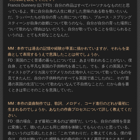
Francis Dunnery (以下FD) : 自分の作品はすべてパーソナルなものだと思
っているよ。常に自分自身の人生に根ざした意味のある歌を歌いたいん
だ。ラッパーたちが自分の育った街について歌い、ブルース・スプリング
スティーンが自身の故郷について歌うのなら、自分が自分の育った場所に
ついて歌わない理由はないだろう。自分が歌っていることを信じられると
いうのは、とても大切なことなんだ。
MM : 本作では過去の記憶や経験が率直に描かれていますが、それらを楽
曲として表現するうえで意識したことは何でしょうか。
FD : 英国のごく普通の暮らしについては、あまり歌われることがない。僕
自身、とても平凡な英国の子供時代を過ごした。でも、多くの英国人アー
ティストがアメリカ訛りでアメリカの土地や人々について歌っているのを
見てきたんだ。自分の子供時代のすべてを英国で過ごしたのに、その“普
通の英国の生活”について歌わないなんて不自然なことだ。だから曲を書
くときは常にそのことを意識していた。
MM : 本作の楽曲制作では、歌詞、メロディ、コード進行のどれが最初に
生まれるのでしょうか。あなたの作曲プロセスについて詳しく教えてくだ
さい。
FD : 僕の場合、まず最初に来るのは“感情”だ。いつも、自分の感情を音楽
に変換して、聴いた人にも同じ感情を体験してもらいたいと思っている。
曲というのは完成したときに「これで終わりだ」と教えてくれる。僕の場
合は、自分が抱いていた感情をその曲の中にうまく再現できたときだ。メ