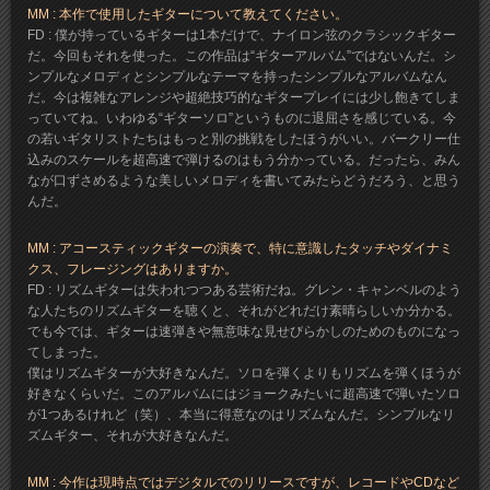
MM : 本作で使用したギターについて教えてください。
FD : 僕が持っているギターは1本だけで、ナイロン弦のクラシックギター
だ。今回もそれを使った。この作品は“ギターアルバム”ではないんだ。シ
ンプルなメロディとシンプルなテーマを持ったシンプルなアルバムなん
だ。今は複雑なアレンジや超絶技巧的なギタープレイには少し飽きてしま
っていてね。いわゆる“ギターソロ”というものに退屈さを感じている。今
の若いギタリストたちはもっと別の挑戦をしたほうがいい。バークリー仕
込みのスケールを超高速で弾けるのはもう分かっている。だったら、みん
なが口ずさめるような美しいメロディを書いてみたらどうだろう、と思う
んだ。
MM : アコースティックギターの演奏で、特に意識したタッチやダイナミ
クス、フレージングはありますか。
FD : リズムギターは失われつつある芸術だね。グレン・キャンベルのよう
な人たちのリズムギターを聴くと、それがどれだけ素晴らしいか分かる。
でも今では、ギターは速弾きや無意味な見せびらかしのためのものになっ
てしまった。
僕はリズムギターが大好きなんだ。ソロを弾くよりもリズムを弾くほうが
好きなくらいだ。このアルバムにはジョークみたいに超高速で弾いたソロ
が1つあるけれど（笑）、本当に得意なのはリズムなんだ。シンプルなリ
ズムギター、それが大好きなんだ。
MM : 今作は現時点ではデジタルでのリリースですが、レコードやCDなど