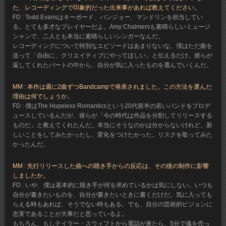
た、レコーディングで印象的だった出来事があれば教えてください。
FD : Todd Evansはキーボード、バンジョー、マンドリンを担当してい
る。とても多才なプレイヤーだよ。Amy Chalmersも素晴らしいミュージ
シャンで、二人とも本当に素晴らしいシンガーなんだ。
レコーディングについて特別なエピソードはあまりないな。僕はただ曲を
送って「自由に、クリエイティブにやってほしい」と伝えるだけ。彼らが
返してくれたパートの中から、自分が気に入ったものを選んでいくんだ。
MM : 本作は週に2曲ずつBandcampで発表されました。この方法を選んだ
理由は何でしょうか。
FD : 僕はThe Hopeless Romanticsという20代前半の若いバンドをプロデ
ュースしているんだが、彼らが「今の時代は作品を分割してリリースする
ものだ」と教えてくれたんだ。本当にそうなのかは分からないけれど、新
しいことをしてみたかったし、変化をつけたかった。リスクを取ってみた
かったんだ。
MM : 先行リリースした曲への聴き手からの反応は、その後の制作に影響
しましたか。
FD : いや、僕は基本的に聴き手が何を求めているかは気にしない。いつも
自分が書きたいものを、自分が書きたいときに書くだけだ。気に入っても
らえる時もあれば、そうでない時もある。でも、自分の芸術的ビジョンに
忠実であることが大事だと思っているよ。
もちろん、もしテイラー・スウィフトから電話が来たら、5分で魂を売っ