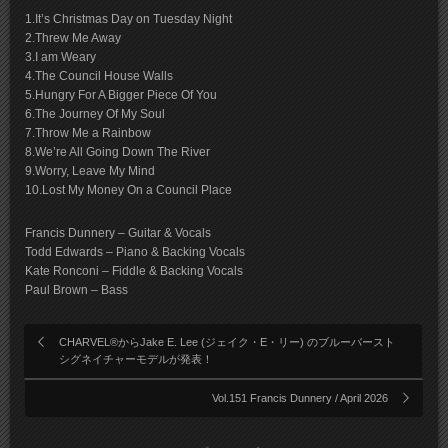
1.It’s Christmas Day on Tuesday Night
2.Threw Me Away
3.I am Weary
4.The Council House Walls
5.Hungry For A Bigger Piece Of You
6.The Journey Of My Soul
7.Throw Me a Rainbow
8.We’re All Going Down The River
9.Worry, Leave My Mind
10.Lost My Money On a Council Place
Francis Dunnery – Guitar & Vocals
Todd Edwards – Piano & Backing Vocals
Kate Ronconi – Fiddle & Backing Vocals
Paul Brown – Bass
CHARVEL®からJake E. Lee (ジェイク・E・リー) のブルーバースト
シグネイチャーモデルが発表！
Vol.151 Francis Dunnery / April 2026