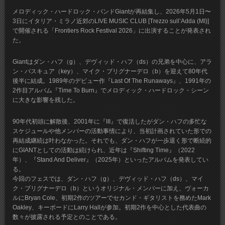
メロディック・ハードロック・バンドGiantが再結集し、2026年5月1日〜
3日にイタリア・ミラノ近郊のLIVE MUSIC CLUB [Trezzo sull’Adda (MI)]
で開催される「Frontiers Rock Festival 2026」に出演することが発表され
た。
Giantはダン・ハフ（g）、デヴィッド・ハフ（ds）の兄弟を中心に、アラ
ン・パスキュア（key）、マイク・ブリグナーデロ（b）を迎えて80年代
後半に結成。1989年のデビュー作『Last Of The Runaways』、1991年の
2作目アルバム『Time To Burn』でメロディック・ハードロック・シーン
に大きな影響を残した。
90年代初頭に解散後、2001年に『III』で復活したがダン・ハフの多忙な
スケジュールや他メンバーの活動事情により、当初計画されていた形での
再結成継続は叶わなかった。それでも、ダン・ハフが一歩退く形で断続的
にGIANTとしての活動は続けられ、近年は『Shifting Time』（2022
年）、『Stand And Deliver』（2025年）といったアルバムを発表してい
る。
今回のフェスでは、ダン・ハフ（g）、デヴィッド・ハフ（ds）、マイ
ク・ブリグナーデロ（b）というオリジナル・メンバーに加え、ヴォーカ
ルにBryan Cole、初期2作のツアーでセカンド・ギタリストを務めたMark
Oakley、キーボードにLarry Hallが参加。初期2作を中心とした代表曲の
数々が披露される予定とのことである。