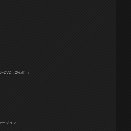
+DVD：2枚組）』
ァージョン）