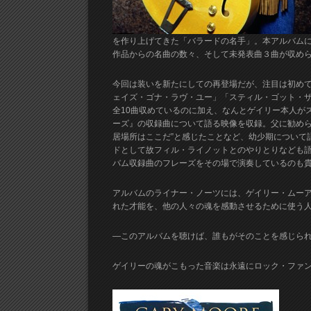
を作り上げてきた「バラードの名手」。本アルバム
作品からの名曲の数々、そして未発表曲３曲が収め
今回は装いを新たにしての再登場だが、注目は初めて
ェイズ・ゴナ・ラヴ・ユー」「スティル・ゴット・ザ
全10曲収めているのに加え、なんとゲイリー本人が
ーズ』の収録曲について語る映像を収録。父に勧めら
居場所はここだ”と感じたことなど、幼少期について
ドとして故フィル・ライノットとのやりとりなども
バム収録曲のフレーズをその場で演奏しているのも
アルバムのライナー・ノーツには、ゲイリー・ムー
れた才能を、他の人々の魂を感動させるために使う
―このアルバムを聴けば、誰もがそのことを感じら
ゲイリーの魂がこもった音楽は永遠にロック・ファン