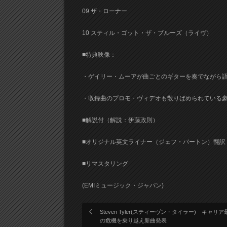
09 ザ・ローナー
10 スティル・ゴット・ザ・ブルーズ（ライヴ）
■特典映像：
・ゲイリー・ムーアが曲ごとのギターを奏でながら語
・収録曲のプロモ・ヴィデオも散りばめられている
■解説付（解説：伊藤政則）
■オリジナル英文ライナー（ジェフ・バートン）翻訳
■リマスタリング
(EMIミュージック・ジャパン)
Steven Tyler(スティーヴン・タイラー) キャリア
の危機を乗り越え新曲発表