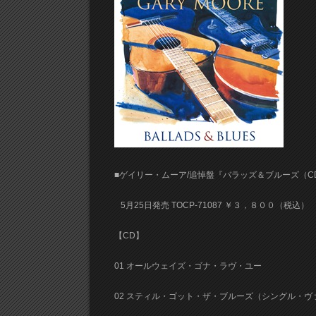
■ゲイリー・ムーア/追悼盤『バラッズ＆ブルーズ（CD
5月25日発売 TOCP-71087 ￥３，８００（税込）
【CD】
01 オールウェイズ・ゴナ・ラヴ・ユー
02 スティル・ゴット・ザ・ブルーズ（シングル・ヴ