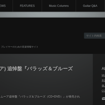
EWS
FEATURES
Music Columns
Guitar Q&A
、プレイヤーのための音楽情報サイト
・ムーア) 追悼盤『バラッズ＆ブルーズ
A
M
利
個
C
ムーア追悼盤『バラッズ＆ブルーズ（CD+DVD）』が発売され