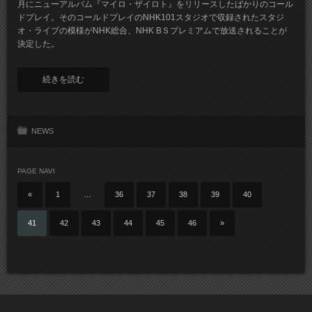
月にニューアルバム『マイロ・ザイロト』をリリースしたばかりのコール
ドプレイ。そのコールドプレイのNHK101スタジオで収録されたスタジ
オ・ライブの模様がNHK総合、NHK BＳプレミアムで放送されることが
決定した。
続きを読む
NEWS
PAGE NAVI
«
1
…
36
37
38
39
40
41
42
43
44
45
46
»