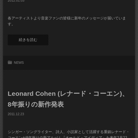
2012.01.03
各アーティストより音楽ファンの皆様に新年のメッセージが届いていま
す。
続きを読む
NEWS
Leonard Cohen (レナード・コーエン)、
8年振りの新作発表
2011.12.23
シンガー・ソングライター、詩人、小説家として活躍する重鎮レナード・
コーエンが8年振りの新アルバム『オールド・アイディア』を来年2月22